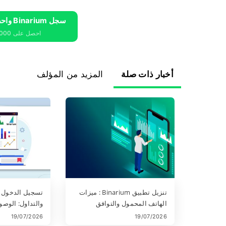
سجل Binarium واحصل على 10000 دولار مجانًا
احصل على 10000 دولار مجانًا للمبتدئين
أخبار ذات صلة
المزيد من المؤلف
تنزيل تطبيق Binarium : ميزات
الهاتف المحمول والتوافق
والتداول: الوص
والفوائد
وتداول الخيارات 
19/07/2026
19/07/2026