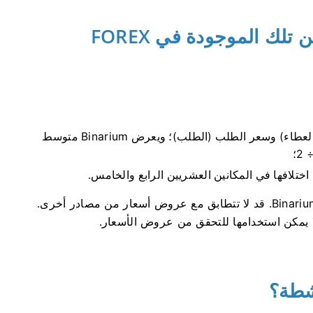
لماذا تختلف أسعار Binarium عن تلك الموجودة في FOREX
يتم عرض أسعار الفوركس على هيئة سعر العرض (العطاء) وسعر الطلب (الطلب)؛ ويعرض Binarium متوسط ​​
؛
ختلافها في المكانين العشريين الرابع والخامس.
عند التسجيل، فإنك توافق على أولوية عروض أسعار Binarium. قد لا تتطابق مع عروض أسعار من مصادر أخرى.
ا يمكن استخدامها للتحقق من عروض الأسعار.
شطة؟