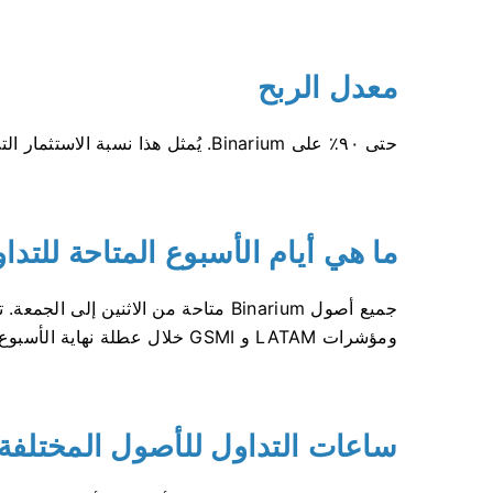
معدل الربح
حتى ٩٠٪ على Binarium. يُمثل هذا نسبة الاستثمار التي يحصل عليها المتداول بعد انتهاء الصفقة وربح المال.
ما هي أيام الأسبوع المتاحة للتداول على 
جميع أصول Binarium متاحة من الاثنين 
ومؤشرات LATAM و GSMI خلال عطلة نهاية الأسبوع يومي السبت والأحد.
ساعات التداول للأصول المختلفة