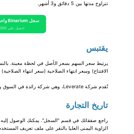
تتراوح مدتها بين 5 دقائق و3 أشهر.
سجل Binarium واحصل على 10000 دولار مجانًا
احصل على 10000 دولار مجانًا للمبتدئين
يقتبس
يرتبط سعر السهم بسعر الأصل في لحظة معينة. بالنسبة 
الافتتاح) وسعر انتهاء الصلاحية (سعر انتهاء الصلاحية)
تُقدم شركة Leverate، وهي شركة رائدة في السوق وذات سمعة طيبة، أسعار Binarium.
تاريخ التجارة
راجع صفقاتك في قسم "السجل". يمكنك الوصول إليه إم
الزاوية اليمنى العليا بالنقر على ملف تعريف المستخد