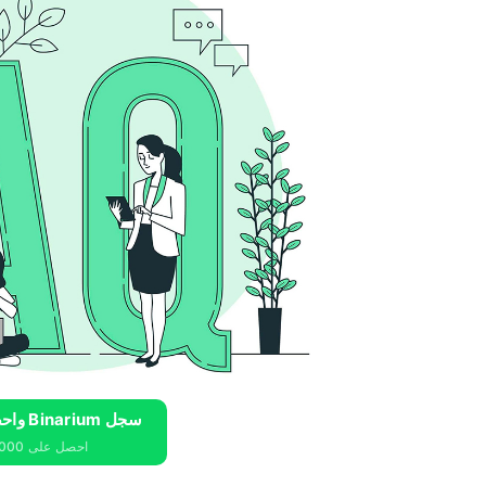
سجل Binarium واحصل على 10000 دولار مجانًا
احصل على 10000 دولار مجانًا للمبتدئين