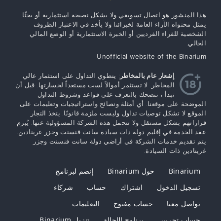
هذا المنشور هو اتصال تسويقي ولا يشكل نصيحة استثمارية أو بحثًا.
يمثل محتواه الآراء العامة لخبرائنا ولا يأخذ في الاعتبار الظروف
الشخصية للقراء الفرديين أو الخبرة الاستثمارية أو الوضع المالي
الحالي.
Unofficial website of the Binarium
إشعار عام بالمخاطر
: ينطوي التداول على استثمار عالي
المخاطر. لا تستثمر أموالاً لست مستعداً لخسارتها. قبل أن
تبدأ ، ننصحك بالتعرف على قواعد وشروط التداول
الموضحة على موقعنا. أي أمثلة ونصائح واستراتيجيات وتعليمات على
الموقع لا تشكل توصيات تداول وليست ملزمة قانونًا. يتخذ التجار
قراراتهم بشكل مستقل ولا تتحمل هذه الشركة المسؤولية عنها. يُبرم
عقد الخدمة في إقليم دولة ذات سيادة سانت فنسنت وجزر غرينادين.
يتم تقديم خدمات الشركة في أراضي دولة سانت فنسنت وجزر
غرينادين ذات السيادة.
Binarium
حول Binarium
إنضم لبرنامج
تسجيل الدخول
اشتراك
حساب
شركاء
تواصل معنا
حساب مفتوح
التعليمات
حساب تجريبي
برنامج الإحالة
تنزيل Binarium