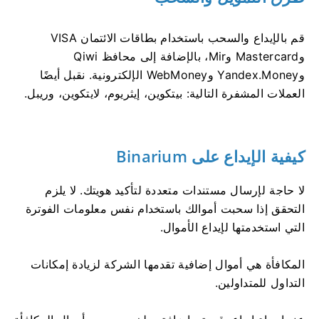
قم بالإيداع والسحب باستخدام بطاقات الائتمان VISA
وMastercard وMir، بالإضافة إلى محافظ Qiwi
وYandex.Money وWebMoney الإلكترونية. نقبل أيضًا
العملات المشفرة التالية: بيتكوين، إيثريوم، لايتكوين، وريبل.
كيفية الإيداع على Binarium
لا حاجة لإرسال مستندات متعددة لتأكيد هويتك. لا يلزم
التحقق إذا سحبت أموالك باستخدام نفس معلومات الفوترة
التي استخدمتها لإيداع الأموال.
المكافأة هي أموال إضافية تقدمها الشركة لزيادة إمكانات
التداول للمتداولين.