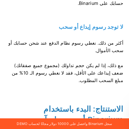
حسابك على Binarium.
لا توجد رسوم إيداع أو سحب
أكثر من ذلك. نغطي رسوم نظام الدفع عند شحن حسابك أو
سحب الأموال.
مع ذلك، إذا لم يكن حجم تداولك (مجموع جميع صفقاتك)
ضعف إيداعك على الأقل، فقد لا نغطي رسوم الـ 10% من
مبلغ السحب المطلوب.
الاستنتاج: البدء باستخدام
Binarium أمر بسيط وآمن
سجل Binarium واحصل على 10000 دولار مجانًا لحساب DEMO