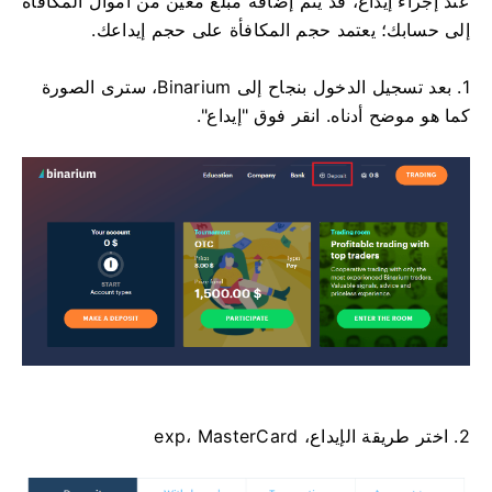
عند إجراء إيداع، قد يتم إضافة مبلغ معين من أموال المكافأة
إلى حسابك؛ يعتمد حجم المكافأة على حجم إيداعك.
1. بعد تسجيل الدخول بنجاح إلى Binarium، سترى الصورة
كما هو موضح أدناه. انقر فوق "إيداع".
2. اختر طريقة الإيداع، exp، MasterCard