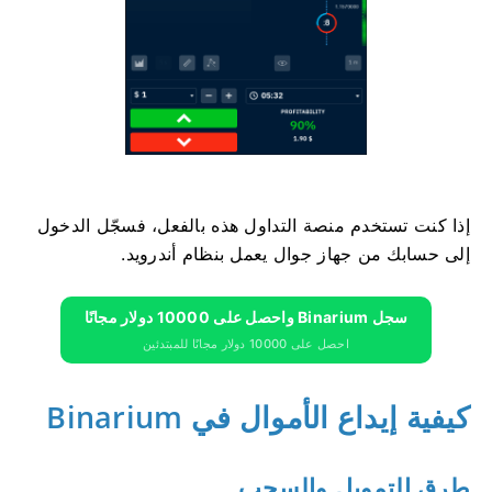
إذا كنت تستخدم منصة التداول هذه بالفعل، فسجّل الدخول
إلى حسابك من جهاز جوال يعمل بنظام أندرويد.
سجل Binarium واحصل على 10000 دولار مجانًا
احصل على 10000 دولار مجانًا للمبتدئين
كيفية إيداع الأموال في Binarium
طرق التمويل والسحب