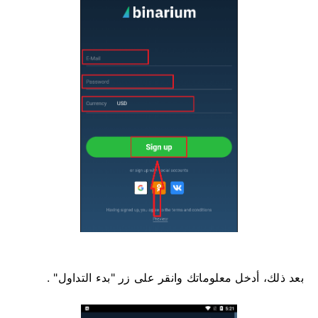
بعد ذلك، أدخل معلوماتك وانقر على زر "بدء التداول" .