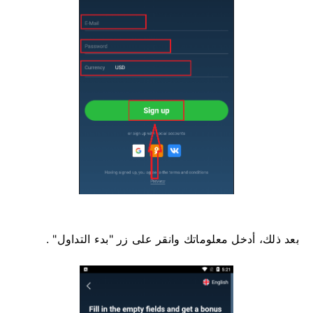
بعد ذلك، أدخل معلوماتك وانقر على زر "بدء التداول" .