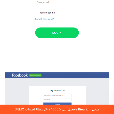
سجل Binarium واحصل على 10000 دولار مجانًا لحساب DEMO