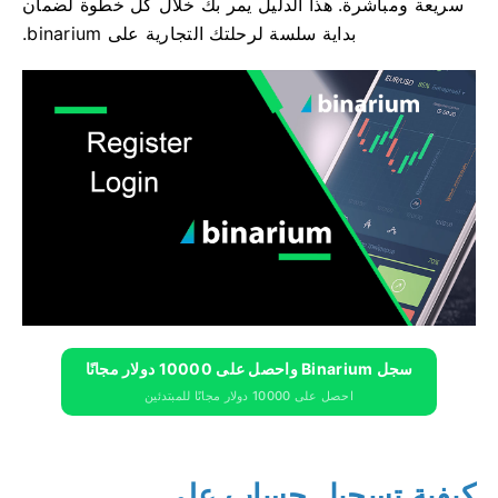
سريعة ومباشرة. هذا الدليل يمر بك خلال كل خطوة لضمان
بداية سلسة لرحلتك التجارية على binarium.
سجل Binarium واحصل على 10000 دولار مجانًا
احصل على 10000 دولار مجانًا للمبتدئين
كيفية تسجيل حساب على