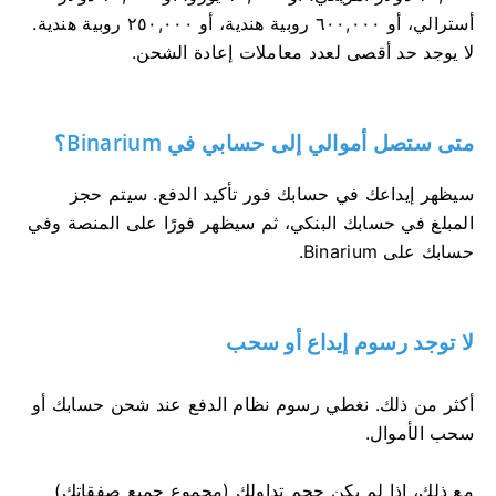
أسترالي، أو ٦٠٠,٠٠٠ روبية هندية، أو ٢٥٠,٠٠٠ روبية هندية.
لا يوجد حد أقصى لعدد معاملات إعادة الشحن.
متى ستصل أموالي إلى حسابي في Binarium؟
سيظهر إيداعك في حسابك فور تأكيد الدفع. سيتم حجز
المبلغ في حسابك البنكي، ثم سيظهر فورًا على المنصة وفي
حسابك على Binarium.
لا توجد رسوم إيداع أو سحب
أكثر من ذلك. نغطي رسوم نظام الدفع عند شحن حسابك أو
سحب الأموال.
مع ذلك، إذا لم يكن حجم تداولك (مجموع جميع صفقاتك)