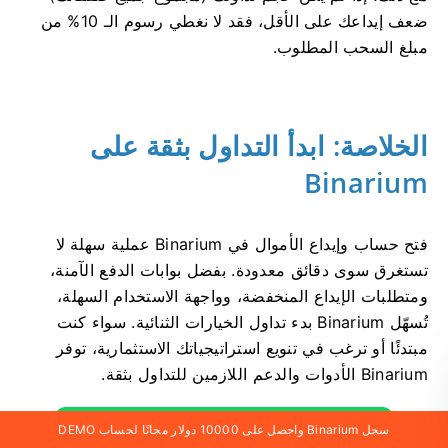
ضعف إيداعك على الأقل، فقد لا نغطي رسوم الـ 10% من
مبلغ السحب المطلوب.
الخلاصة: ابدأ التداول بثقة على
Binarium
فتح حساب وإيداع الأموال في Binarium عملية سهلة لا
تستغرق سوى دقائق معدودة. بفضل بوابات الدفع الآمنة،
ومتطلبات الإيداع المنخفضة، وواجهة الاستخدام السهلة،
تُسهّل Binarium بدء تداول الخيارات الثنائية. سواء كنت
مبتدئًا أو ترغب في تنويع استراتيجياتك الاستثمارية، توفر
Binarium الأدوات والدعم اللازمين للتداول بثقة.
سجل Binarium واحصل على 10000 دولار مجانًا
سجل Binarium واحصل على 10000 دولار مجانًا لحساب DEMO