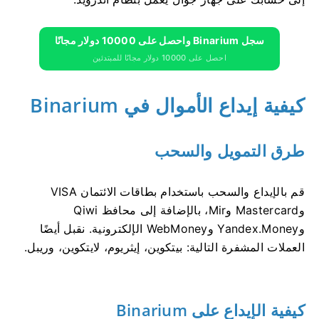
سجل Binarium واحصل على 10000 دولار مجانًا
احصل على 10000 دولار مجانًا للمبتدئين
كيفية إيداع الأموال في Binarium
طرق التمويل والسحب
قم بالإيداع والسحب باستخدام بطاقات الائتمان VISA
وMastercard وMir، بالإضافة إلى محافظ Qiwi
وYandex.Money وWebMoney الإلكترونية. نقبل أيضًا
العملات المشفرة التالية: بيتكوين، إيثريوم، لايتكوين، وريبل.
كيفية الإيداع على Binarium