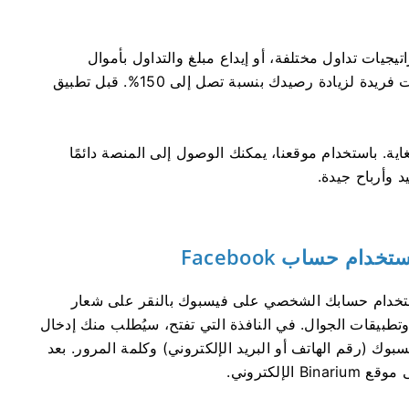
يات تداول مختلفة، أو إيداع مبلغ والتداول بأموال
حقيقية. بالمناسبة، عند الإيداع، يمكنك استخدام مكافآت فريدة لزيادة رصيدك بنسبة تصل إلى 150%. قبل تطبيق
ة Binarium سهل وسريع للغاية. باستخدام موقعنا، يمكنك الوصول إلى المنصة دائمًا
 وأرباح جيدة.
باستخدام حسابك الشخصي على فيسبوك بالنقر على شعار
بيقات الجوال. في النافذة التي تفتح، سيُطلب منك إدخال
وك (رقم الهاتف أو البريد الإلكتروني) وكلمة المرور. بعد
إلكتروني.