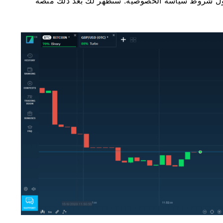
بول شروط سياسة الخصوصية. ستظهر لك بعد ذلك منصة