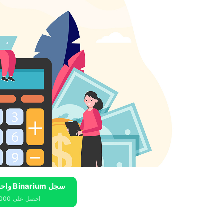
سجل Binarium واحصل على 10000 دولار مجانًا
احصل على 10000 دولار مجانًا للمبتدئين