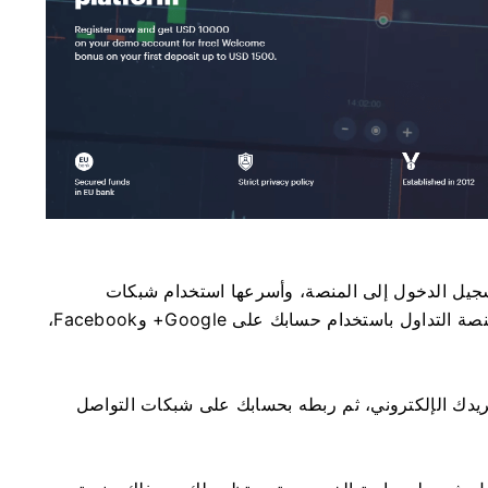
جيل الدخول إلى المنصة، وأسرعها استخدام شبكات
التواصل الاجتماعي. نعم، يمكنك تسجيل الدخول إلى منصة التداول باستخدام حسابك على Google+ وFacebook،
ريدك الإلكتروني، ثم ربطه بحسابك على شبكات التواصل