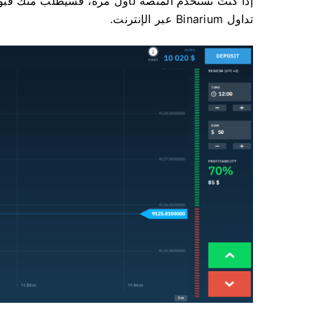
إذا كنت تستخدم المنصة لأول مرة، فسيُطلب منك ق
تداول Binarium عبر الإنترنت.