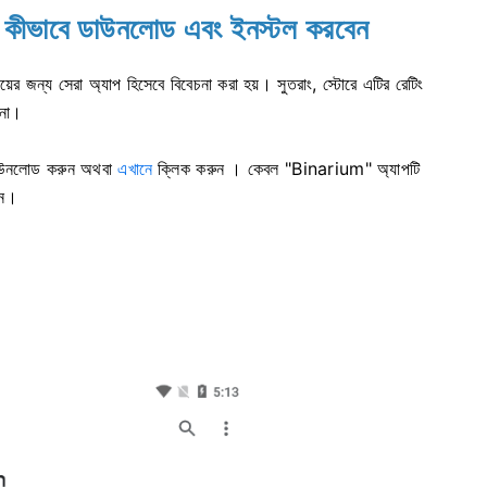
ি কীভাবে ডাউনলোড এবং ইনস্টল করবেন
়ের জন্য সেরা অ্যাপ হিসেবে বিবেচনা করা হয়। সুতরাং, স্টোরে এটির রেটিং
 না।
ডাউনলোড করুন অথবা
এখানে
ক্লিক করুন । কেবল "Binarium" অ্যাপটি
ুন।