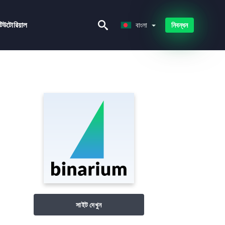
বাংলা
টিউটোরিয়াল
বাংলা
নিবন্ধন
সাইট দেখুন