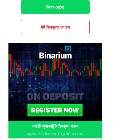
হিসাব খোলো
বিনামূল্যে বোনাস
একটি অ্যাকাউন্ট নিবন্ধন করুন
নতুনদের জন্য বিনামূল্যে 10,000 ডলার পান