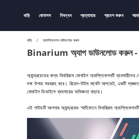
বাড়ি
বোনাসস
নিবন্ধন
প্রত্যাহার
প্রবেশ করুন
আম
বাড়ি
অ্যাপ্লিকেশন ডাউনলোড করুন
Binarium অ্যাপ ডাউনলোড করুন 
অ্যান্ড্রয়েডের জন্য বিনারিয়াম মোবাইল অ্যাপ্লিকেশনটি ব্যবসায়ীদে
দক্ষ উপায় সরবরাহ করে। রিয়েল-টাইম মার্কেট আপডেট, একটি স্বজ্ঞাত 
মোবাইল ডিভাইসে ব্যবসায়ের অভিজ্ঞতা বাড়ায়।
এই গাইডটি আপনার অ্যান্ড্রয়েড স্মার্টফোনে বিনারিয়াম অ্যাপ্লিকেশ