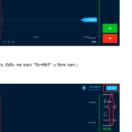
়ে ট্রেডিং শুরু করতে "ডিপোজিট" এ ক্লিক করুন।