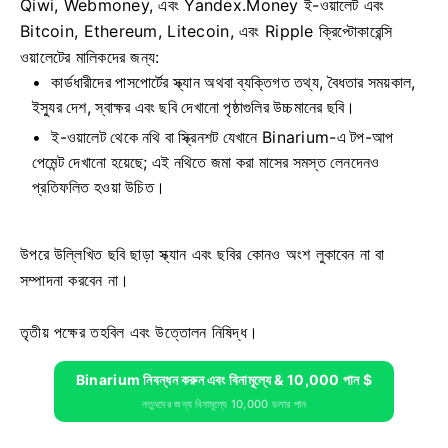
Qiwi, Webmoney, এবং Yandex.Money ই-ওয়ালেট এবং
Bitcoin, Ethereum, Litecoin, এবং Ripple ক্রিপ্টোকারেন্সি
ওয়ালেটের মালিকদের জন্য:
কার্ডধারীদের পাসপোর্টের স্ক্যান অথবা ব্যক্তিগত তথ্য, বৈধতার সময়কাল,
ইস্যুর দেশ, স্বাক্ষর এবং ছবি দেখানো পৃষ্ঠাগুলির উচ্চমানের ছবি।
ই-ওয়ালেট থেকে নথি বা স্ক্রিনশট যেখানে Binarium-এ টপ-আপ
পেমেন্ট দেখানো হয়েছে; এই নথিতে জমা করা মাসের সমস্ত লেনদেনও
প্রতিফলিত হওয়া উচিত।
উপরে উল্লিখিত ছবি ছাড়া স্ক্যান এবং ছবির কোনও অংশ লুকাবেন না বা
সম্পাদনা করবেন না।
তৃতীয় পক্ষের তহবিল এবং উত্তোলন নিষিদ্ধ।
Binarium নিবন্ধন করুন এবং বিনামূল্যে & 10,000 পান $
নতুনদের জন্য বিনামূল্যে 10,000 ডলার পান