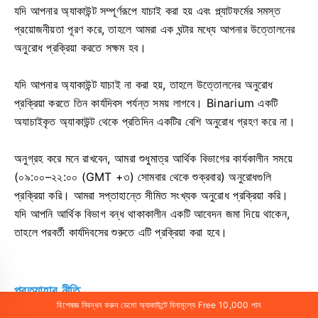
যদি আপনার অ্যাকাউন্ট সম্পূর্ণরূপে যাচাই করা হয় এবং প্ল্যাটফর্মের সমস্ত
প্রয়োজনীয়তা পূরণ করে, তাহলে আমরা এক ঘন্টার মধ্যে আপনার উত্তোলনের
অনুরোধ প্রক্রিয়া করতে সক্ষম হব।
যদি আপনার অ্যাকাউন্ট যাচাই না করা হয়, তাহলে উত্তোলনের অনুরোধ
প্রক্রিয়া করতে তিন কার্যদিবস পর্যন্ত সময় লাগবে। Binarium একটি
অযাচাইকৃত অ্যাকাউন্ট থেকে প্রতিদিন একটির বেশি অনুরোধ গ্রহণ করে না।
অনুগ্রহ করে মনে রাখবেন, আমরা শুধুমাত্র আর্থিক বিভাগের কার্যকালীন সময়ে
(০৯:০০–২২:০০ (GMT +৩) সোমবার থেকে শুক্রবার) অনুরোধগুলি
প্রক্রিয়া করি। আমরা সপ্তাহান্তে সীমিত সংখ্যক অনুরোধ প্রক্রিয়া করি।
যদি আপনি আর্থিক বিভাগ বন্ধ থাকাকালীন একটি আবেদন জমা দিয়ে থাকেন,
তাহলে পরবর্তী কার্যদিবসের শুরুতে এটি প্রক্রিয়া করা হবে।
প্রত্যাহার নীতি
বিশেষজ্ঞ নিবন্ধন করুন ডেমো অ্যাকাউন্টে বিনামূল্যে Free 10,000 পান