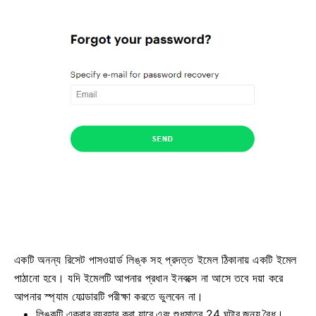
একটি অনন্য রিসেট পাসওয়ার্ড লিঙ্ক সহ প্রদত্ত ইমেল ঠিকানায় একটি ইমেল
পাঠানো হবে। যদি ইমেলটি আপনার প্রধান ইনবক্সে না আসে তবে দয়া করে
আপনার স্প্যাম ফোল্ডারটি পরীক্ষা করতে ভুলবেন না।
লিঙ্কটি একবার ব্যবহার করা যাবে এবং শুধুমাত্র 24 ঘন্টার জন্য বৈধ।