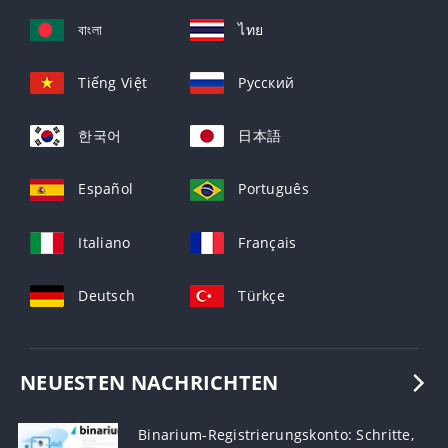
বাংলা
ไทย
Tiếng Việt
Русский
한국어
日本語
Español
Português
Italiano
Français
Deutsch
Türkçe
NEUESTEN NACHRICHTEN
Binarium-Registrierungskonto: Schritte,