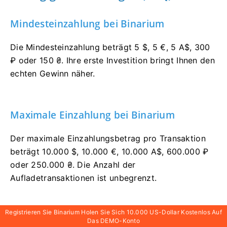
Mindesteinzahlung bei Binarium
Die Mindesteinzahlung beträgt 5 $, 5 €, 5 A$, 300
₽ oder 150 ₴. Ihre erste Investition bringt Ihnen den
echten Gewinn näher.
Maximale Einzahlung bei Binarium
Der maximale Einzahlungsbetrag pro Transaktion
beträgt 10.000 $, 10.000 €, 10.000 A$, 600.000 ₽
oder 250.000 ₴. Die Anzahl der
Aufladetransaktionen ist unbegrenzt.
Registrieren Sie Binarium Holen Sie Sich 10.000 US-Dollar Kostenlos Auf
Wann wird mein Geld auf meinem
Das DEMO-Konto