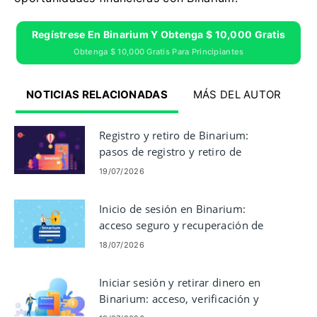
Regístrese En Binarium Y Obtenga $ 10,000 Gratis
Obtenga $ 10,000 Gratis Para Principiantes
NOTICIAS RELACIONADAS
MÁS DEL AUTOR
Registro y retiro de Binarium:
pasos de registro y retiro de
cuenta
19/07/2026
Inicio de sesión en Binarium:
acceso seguro y recuperación de
contraseña
18/07/2026
Iniciar sesión y retirar dinero en
Binarium: acceso, verificación y
pagos