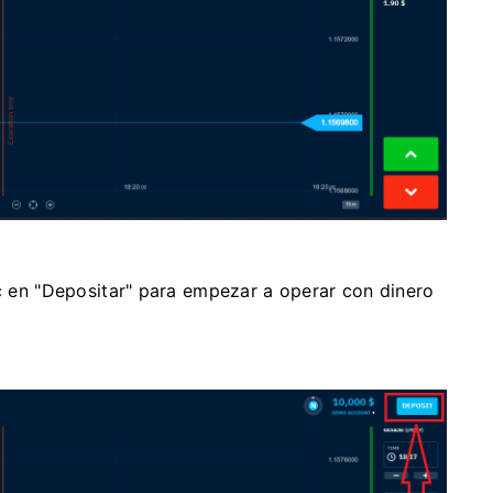
ic en "Depositar" para empezar a operar con dinero