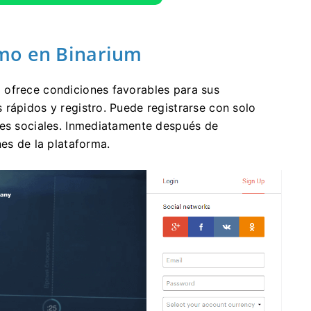
mo en Binarium
 ofrece condiciones favorables para sus
rápidos y registro. Puede registrarse con solo
des sociales. Inmediatamente después de
nes de la plataforma.