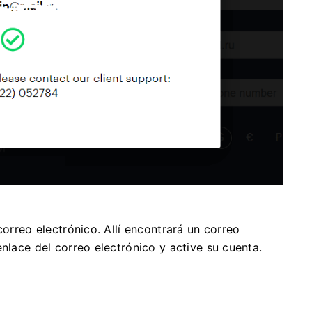
correo electrónico. Allí encontrará un correo
nlace del correo electrónico y active su cuenta.