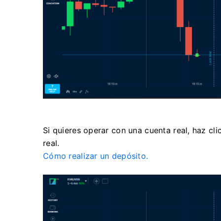
Si quieres operar con una cuenta real, haz cl
real.
Cómo realizar un depósito.