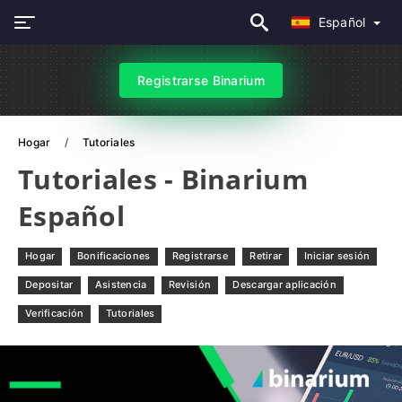
Español
Registrarse Binarium
Hogar
Tutoriales
Tutoriales - Binarium
Español
Hogar
Bonificaciones
Registrarse
Retirar
Iniciar sesión
Depositar
Asistencia
Revisión
Descargar aplicación
Verificación
Tutoriales