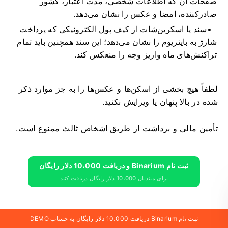
صفحات آن که اطلاعات شخصی، مدت اعتبار، کشور
صادرکننده، امضا و عکس را نشان می‌دهد.
سند یا اسکرین‌شات از کیف پول الکترونیکی که پرداخت
شارژ به باینریوم را نشان می‌دهد؛ این سند همچنین باید تمام
تراکنش‌های ماه واریز وجه را منعکس کند.
لطفاً هیچ بخشی از اسکن‌ها و عکس‌ها را به جز موارد ذکر
شده در بالا پنهان یا ویرایش نکنید.
تأمین مالی و برداشت از طریق اشخاص ثالث ممنوع است.
ثبت نام Binarium و دریافت 10،000 دلار رایگان
برای مبتدیان 10،000 دلار رایگان دریافت کنید
سوالات متداول (FAQ)
ثبت نام Binarium دریافت 10،000 دلار رایگان به حساب DEMO