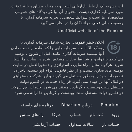
این نشریه یک ارتباط بازاریابی است و به منزله مشاوره یا تحقیق در
مورد سرمایه گذاری نیست. محتوای آن بیانگر دیدگاه های عمومی
متخصصان ما است و شرایط شخصی ، تجربه سرمایه گذاری یا
وضعیت مالی فعلی خوانندگان را در نظر نمی گیرد.
Unofficial website of the Binarium
اعلان خطر عمومی
: تجارت شامل سرمایه گذاری با
ریسک بالا است. سرمایه هایی را که آماده از دست دادن
آنها نیستید سرمایه گذاری نکنید. قبل از شروع ، توصیه
می کنیم با قوانین و شرایط تجارت مشخص شده در سایت ما آشنا
شوید. هرگونه مثال ، راهنمایی ، استراتژی و دستورالعمل در سایت
توصیه های تجاری نیست و از نظر قانونی الزام آور نیست. تاجران
تصمیمات خود را به طور مستقل می گیرند و این شرکت مسئولیتی
در قبال آنها بر عهده نمی گیرد. قرارداد خدمات در قلمرو دولت
مستقل سنت وینسنت و گرنادین منعقد می شود. خدمات این شرکت
در قلمرو دولت مستقل سنت وینسنت و گرنادین ها ارائه می شود.
Binarium
درباره Binarium
برنامه های وابسته
ورود
ثبت نام
حساب
شرکا
راه‌های تماس
حساب باز
سالات متداول
حساب آزمایشی