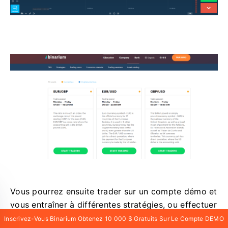
Vous pourrez ensuite trader sur un compte démo et
vous entraîner à différentes stratégies, ou effectuer
un dépôt et trader en argent réel. Lors de votre
Inscrivez-Vous Binarium Obtenez 10 000 $ Gratuits Sur Le Compte DEMO