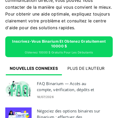
communication directe, vous pouvez nous
contacter de la manière qui vous convient le mieux.
Pour obtenir une aide optimale, expliquez toujours
clairement votre problème et consultez le centre
d'aide pour des solutions rapides.
Inscrivez-Vous Binarium Et Obtenez Gratuitement
10000 $
Obtenez 10000 $ Gratuits Pour Les Débutants
NOUVELLES CONNEXES
PLUS DE L'AUTEUR
FAQ Binarium — Accès au
compte, vérification, dépôts et
trading
18/07/2026
Négociez des options binaires sur
Binarium : effectuez des