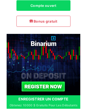
Compte ouvert
Bonus gratuit
ENREGISTRER UN COMPTE
Obtenez 10000 $ Gratuits Pour Les Débutants