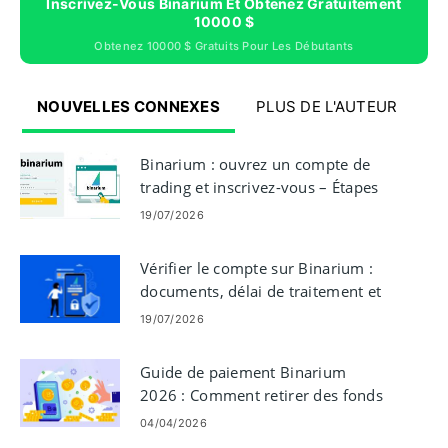
Inscrivez-Vous Binarium Et Obtenez Gratuitement
10000 $
Obtenez 10000 $ Gratuits Pour Les Débutants
NOUVELLES CONNEXES
PLUS DE L'AUTEUR
Binarium : ouvrez un compte de
trading et inscrivez-vous – Étapes
et exigences
19/07/2026
Vérifier le compte sur Binarium :
documents, délai de traitement et
conseils
19/07/2026
Guide de paiement Binarium
2026 : Comment retirer des fonds
en toute sécurité
04/04/2026