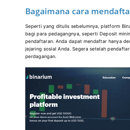
Bagaimana cara mendafta
Seperti yang ditulis sebelumnya, platform B
bagi para pedagangnya, seperti Deposit mini
pendaftaran. Anda dapat mendaftar hanya de
jejaring sosial Anda. Segera setelah pendaft
perdagangan.