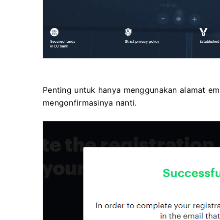
Penting untuk hanya menggunakan alamat ema
mengonfirmasinya nanti.