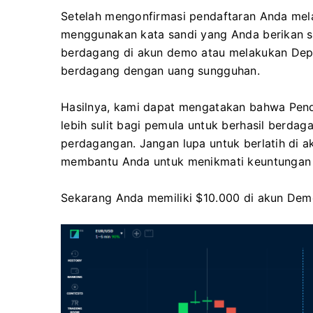
Setelah mengonfirmasi pendaftaran Anda mela
menggunakan kata sandi yang Anda berikan s
berdagang di akun demo atau melakukan De
berdagang dengan uang sungguhan.
Hasilnya, kami dapat mengatakan bahwa Pend
lebih sulit bagi pemula untuk berhasil berda
perdagangan. Jangan lupa untuk berlatih di a
membantu Anda untuk menikmati keuntungan 
Sekarang Anda memiliki $10.000 di akun Dem