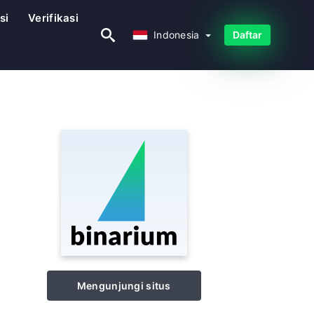
si
Verifikasi
Indonesia
Indonesia
Daftar
Mengunjungi situs