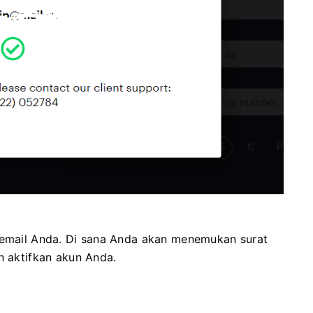
t email Anda. Di sana Anda akan menemukan surat
n aktifkan akun Anda.