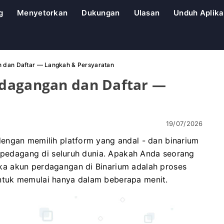
g
Menyetorkan
Dukungan
Ulasan
Unduh Aplika
 dan Daftar — Langkah & Persyaratan
rdagangan dan Daftar —
19/07/2026
engan memilih platform yang andal - dan binarium
k pedagang di seluruh dunia. Apakah Anda seorang
a akun perdagangan di Binarium adalah proses
ntuk memulai hanya dalam beberapa menit.