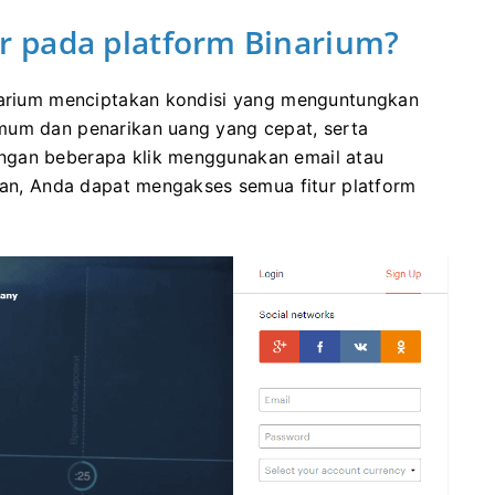
r pada platform Binarium?
inarium menciptakan kondisi yang menguntungkan
mum dan penarikan uang yang cepat, serta
ngan beberapa klik menggunakan email atau
aran, Anda dapat mengakses semua fitur platform