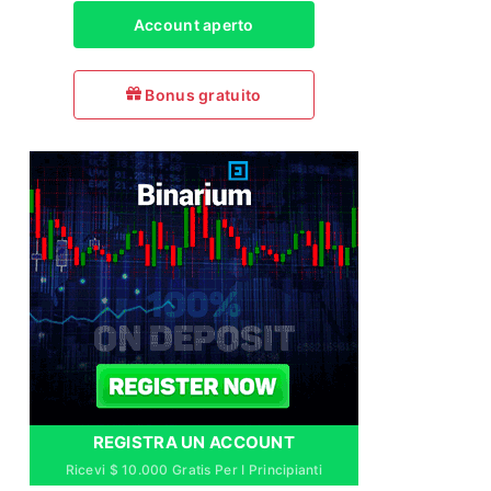
Account aperto
Bonus gratuito
REGISTRA UN ACCOUNT
Ricevi $ 10.000 Gratis Per I Principianti