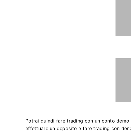
Potrai quindi fare trading con un conto demo e
effettuare un deposito e fare trading con den