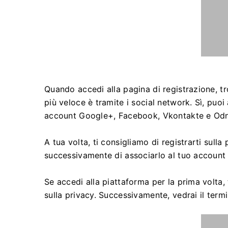
Quando accedi alla pagina di registrazione, tr
più veloce è tramite i social network. Sì, puoi
account Google+, Facebook, Vkontakte e Odn
A tua volta, ti consigliamo di registrarti sulla
successivamente di associarlo al tuo account 
Se accedi alla piattaforma per la prima volta, t
sulla privacy. Successivamente, vedrai il termi