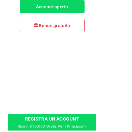
Account aperto
Bonus gratuito
REGISTRA UN ACCOUNT
Ricevi $ 10.000 Gratis Per I Principianti