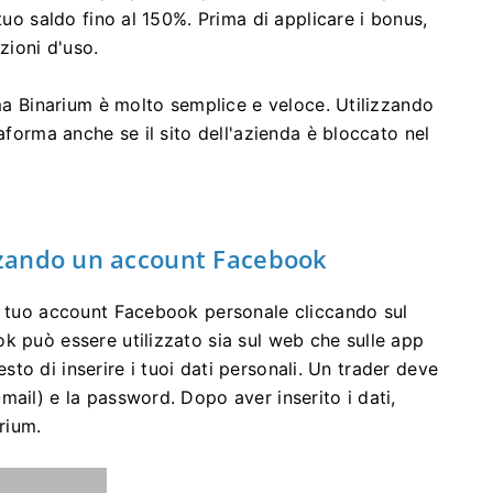
tuo saldo fino al 150%. Prima di applicare i bonus,
zioni d'uso.
rma Binarium è molto semplice e veloce. Utilizzando
aforma anche se il sito dell'azienda è bloccato nel
zzando un account Facebook
il tuo account Facebook personale cliccando sul
k può essere utilizzato sia sul web che sulle app
iesto di inserire i tuoi dati personali. Un trader deve
ail) e la password. Dopo aver inserito i dati,
rium.