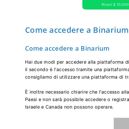
Ricevi $ 10.000 
Come accedere a Binarium
Come accedere a Binarium
Hai due modi per accedere alla piattaforma di
il secondo è l'accesso tramite una piattaforma
consigliamo di utilizzare una piattaforma di t
È inoltre necessario chiarire che l'accesso all
Paesi e non sarà possibile accedere o registrar
Israele e Canada non possono operare.