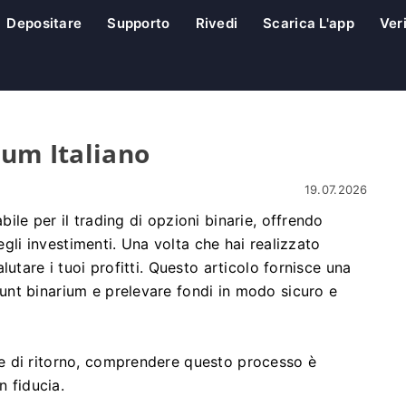
Depositare
Supporto
Rivedi
Scarica L'app
Ver
ium Italiano
19.07.2026
le per il trading di opzioni binarie, offrendo
degli investimenti. Una volta che hai realizzato
utare i tuoi profitti. Questo articolo fornisce una
nt binarium e prelevare fondi in modo sicuro e
e di ritorno, comprendere questo processo è
n fiducia.