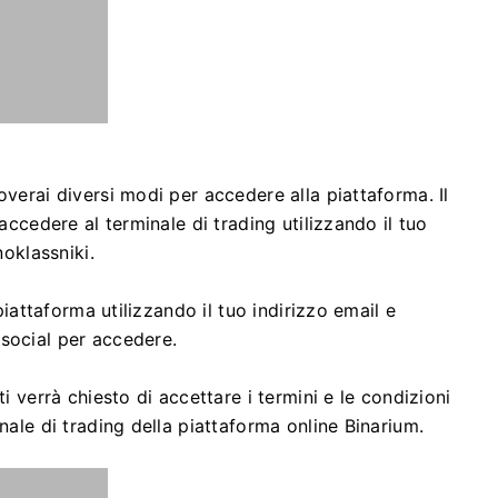
overai diversi modi per accedere alla piattaforma. Il
 accedere al terminale di trading utilizzando il tuo
oklassniki.
 piattaforma utilizzando il tuo indirizzo email e
social per accedere.
i verrà chiesto di accettare i termini e le condizioni
nale di trading della piattaforma online Binarium.