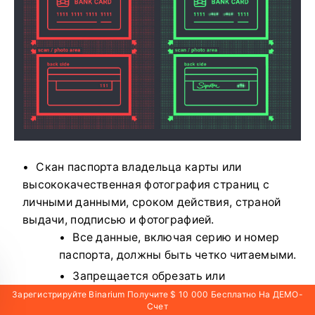
Скан паспорта владельца карты или
высококачественная фотография страниц с
личными данными, сроком действия, страной
выдачи, подписью и фотографией.
Все данные, включая серию и номер
паспорта, должны быть четко читаемыми.
Запрещается обрезать или
редактировать изображение, в том числе
Зарегистрируйте Binarium Получите $ 10 000 Бесплатно На ДЕМО-
Счет
скрывать часть деталей;