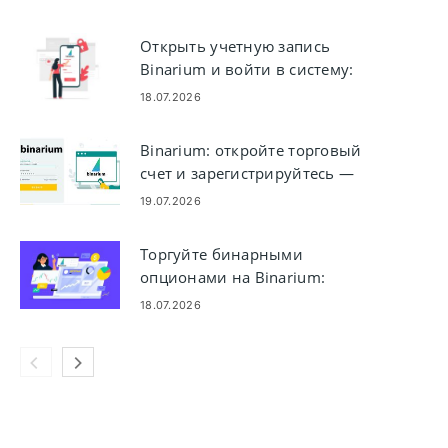
Открыть учетную запись
Binarium и войти в систему:
настройка учетной записи и
18.07.2026
доступ к ней
Binarium: откройте торговый
счет и зарегистрируйтесь —
шаги и требования
19.07.2026
Торгуйте бинарными
опционами на Binarium:
размещайте сделки, читайте
18.07.2026
графики, управляйте рисками