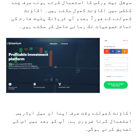
سوشل نیٹ ورکس کا استعمال کرتے ہوئے صرف چند
کلکس میں اکاؤنٹ کھول سکتے ہیں۔ اکاؤنٹ
کھولنے کے فوراً بعد، آپ ٹریڈنگ پلیٹ فارم کی
تمام خصوصیات تک رسائی حاصل کر سکتے ہیں۔
اکاؤنٹ کھولتے وقت صرف اپنا ای میل ایڈریس
استعمال کرنا ضروری ہے۔ آپ کو بعد میں اس کی
تصدیق کرنی ہوگی۔