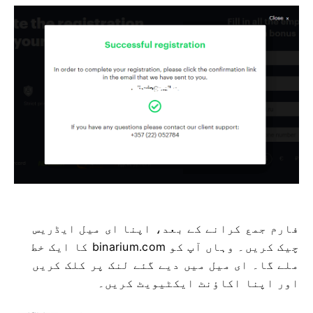
فارم جمع کرانے کے بعد، اپنا ای میل ایڈریس
چیک کریں۔ وہاں آپ کو binarium.com کا ایک خط
ملے گا۔ ای میل میں دیے گئے لنک پر کلک کریں
اور اپنا اکاؤنٹ ایکٹیویٹ کریں۔