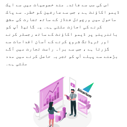
اس کی سب سے فائدہ مند خصوصیات میں سے ایک
ڈیمو اکاؤنٹ ہے ، جس سے صارفین کو خطرہ سے پاک
ماحول میں ورچوئل فنڈز کے ساتھ تجارت کی مشق
کرنے کی اجازت ملتی ہے۔ یہ گائیڈ آپ کو
بائنریئم پر ڈیمو اکاؤنٹ کے ساتھ رجسٹر کرنے
اور ٹریڈنگ شروع کرنے کے آسان اقدامات سے
گزرتا ہے ، جس سے براہ راست تجارت میں آگے
بڑھنے سے پہلے آپ کو تجربہ حاصل کرنے میں مدد
ملتی ہے۔