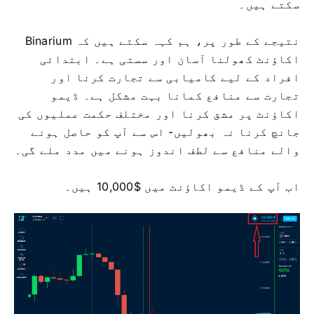
سکتے ہیں۔
نتیجے کے طور پر، ہم کہہ سکتے ہیں کہ Binarium
اکاؤنٹ کھولنا آسان اور سستی ہے۔ ابتدائی
افراد کے لیے کامیابی سے تجارت کرنا اور
تجارت سے منافع کمانا بہت مشکل ہے۔ ڈیمو
اکاؤنٹ پر مشق کرنا اور مختلف حکمت عملیوں کی
جانچ کرنا نہ بھولیں- اس سے آپ کو حاصل ہونے
والے منافع سے لطف اندوز ہونے میں مدد ملے گی۔
اب آپ کے ڈیمو اکاؤنٹ میں $10,000 ہیں۔