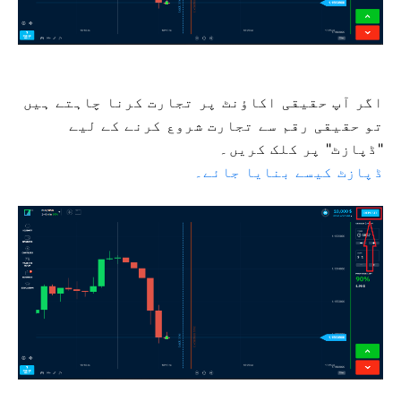
اگر آپ حقیقی اکاؤنٹ پر تجارت کرنا چاہتے ہیں
تو حقیقی رقم سے تجارت شروع کرنے کے لیے
"ڈپازٹ" پر کلک کریں۔
ڈپازٹ کیسے بنایا جائے۔