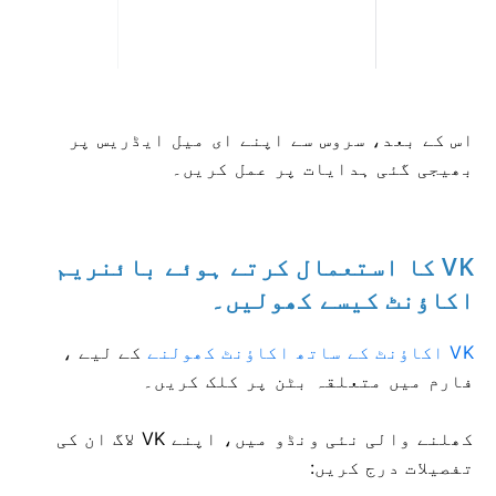
اس کے بعد، سروس سے اپنے ای میل ایڈریس پر
بھیجی گئی ہدایات پر عمل کریں۔
VK کا استعمال کرتے ہوئے بائنریم
اکاؤنٹ کیسے کھولیں۔
VK اکاؤنٹ کے ساتھ اکاؤنٹ کھولنے
کے لیے
،
فارم میں متعلقہ بٹن پر کلک کریں۔
کھلنے والی نئی ونڈو میں، اپنے VK لاگ ان کی
تفصیلات درج کریں: