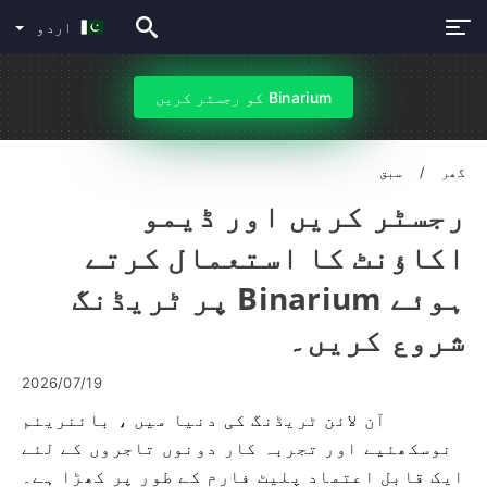
اردو
Binarium کو رجسٹر کریں
گھر
سبق
رجسٹر کریں اور ڈیمو
اکاؤنٹ کا استعمال کرتے
ہوئے Binarium پر ٹریڈنگ
شروع کریں۔
2026/07/19
آن لائن ٹریڈنگ کی دنیا میں ، بائنریئم
نوسکھئیے اور تجربہ کار دونوں تاجروں کے لئے
ایک قابل اعتماد پلیٹ فارم کے طور پر کھڑا ہے۔