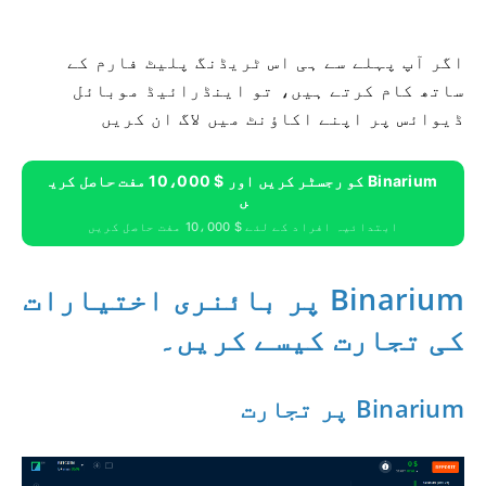
اگر آپ پہلے سے ہی اس ٹریڈنگ پلیٹ فارم کے
ساتھ کام کرتے ہیں، تو اینڈرائیڈ موبائل
ڈیوائس پر اپنے اکاؤنٹ میں لاگ ان کریں
Binarium کو رجسٹر کریں اور $ 10،000 مفت حاصل کری
ں
ابتدائیہ افراد کے لئے $ 10،000 مفت حاصل کریں
Binarium پر بائنری اختیارات
کی تجارت کیسے کریں۔
Binarium پر تجارت