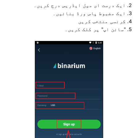
2. ایک درست ای میل ایڈریس درج کریں۔
3. ایک مضبوط پاس ورڈ بنائیں۔
4. کرنسی منتخب کریں
5. "سائن اپ" پر کلک کریں۔