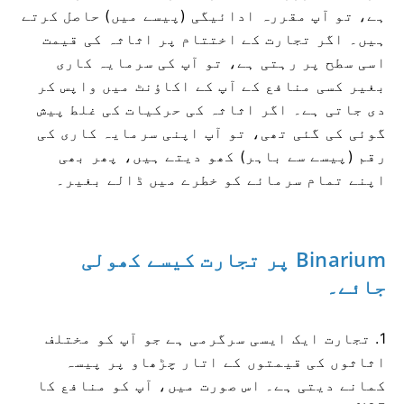
ہے، تو آپ مقررہ ادائیگی (پیسے میں) حاصل کرتے
ہیں۔ اگر تجارت کے اختتام پر اثاثہ کی قیمت
اسی سطح پر رہتی ہے، تو آپ کی سرمایہ کاری
بغیر کسی منافع کے آپ کے اکاؤنٹ میں واپس کر
دی جاتی ہے۔ اگر اثاثہ کی حرکیات کی غلط پیش
گوئی کی گئی تھی، تو آپ اپنی سرمایہ کاری کی
رقم (پیسے سے باہر) کھو دیتے ہیں، پھر بھی
اپنے تمام سرمائے کو خطرے میں ڈالے بغیر۔
Binarium پر تجارت کیسے کھولی
جائے۔
1. تجارت ایک ایسی سرگرمی ہے جو آپ کو مختلف
اثاثوں کی قیمتوں کے اتار چڑھاو پر پیسہ
کمانے دیتی ہے۔ اس صورت میں، آپ کو منافع کا