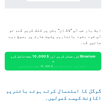
ایک بار جب آپ "لاگ اِن" بٹن پر کلک کریں گے، تو
آپ خود بخود بائناریم پلیٹ فارم پر بھیج دیے
جائیں گے۔
Binarium کو رجسٹر کریں اور $ 10،000 مفت حاصل کری
ں
ابتدائیہ افراد کے لئے $ 10،000 مفت حاصل کریں
گوگل کا استعمال کرتے ہوئے بائنریم
اکاؤنٹ کیسے کھولیں۔