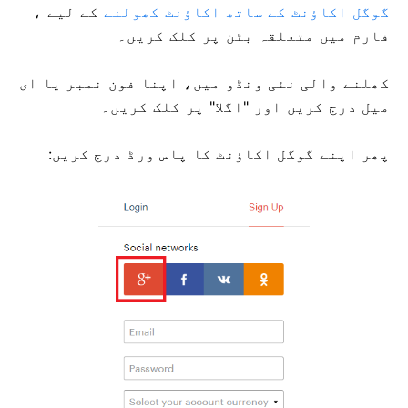
گوگل اکاؤنٹ کے ساتھ اکاؤنٹ کھولنے
کے لیے
،
فارم میں متعلقہ بٹن پر کلک کریں۔
کھلنے والی نئی ونڈو میں، اپنا فون نمبر یا ای
میل درج کریں اور "اگلا" پر کلک کریں۔
پھر اپنے گوگل اکاؤنٹ کا پاس ورڈ درج کریں: