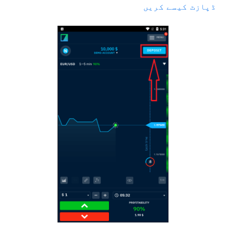
ڈپازٹ کیسے کریں