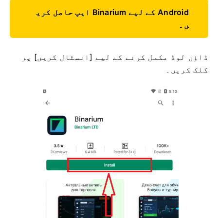
Android کے لیے Binarium ایپ حاصل کری
ں۔
ڈاؤن لوڈ مکمل کرنے کے لیے [انسٹال کریں] پر
کلک کریں۔