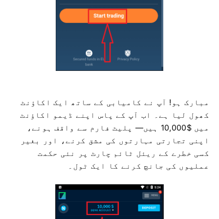
مبارک ہو! آپ نے کامیابی کے ساتھ ایک اکاؤنٹ
کھول لیا ہے۔ اب آپ کے پاس اپنے ڈیمو اکاؤنٹ
میں $10,000 ہیں— پلیٹ فارم سے واقف ہونے،
اپنی تجارتی مہارتوں کی مشق کرنے، اور بغیر
کسی خطرے کے ریئل ٹائم چارٹ پر نئی حکمت
عملیوں کی جانچ کرنے کا ایک ٹول۔