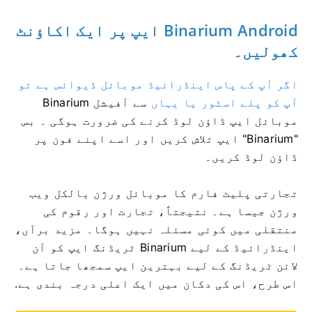
Binarium Android ایپ پر ایک اکاؤنٹ
کھولیں۔
اگر آپ کے پاس اینڈرائیڈ موبائل ڈیوائس ہے تو
آپ کو پلے اسٹور یا یہاں
سے آفیشل Binarium
موبائل ایپ ڈاؤن لوڈ کرنے کی ضرورت ہوگی
۔ بس
"Binarium" ایپ تلاش کریں اور اسے اپنے فون پر
ڈاؤن لوڈ کریں۔
تجارتی پلیٹ فارم کا موبائل ورژن بالکل ویب
ورژن جیسا ہے۔ نتیجتاً، تجارت اور رقوم کی
منتقلی میں کوئی مسئلہ نہیں ہوگا۔ مزید برآں،
اینڈرائیڈ کے لیے Binarium ٹریڈنگ ایپ کو آن
لائن ٹریڈنگ کے لیے بہترین ایپ سمجھا جاتا ہے۔
اس طرح، اس کی دکان میں ایک اعلی درجہ بندی ہے.