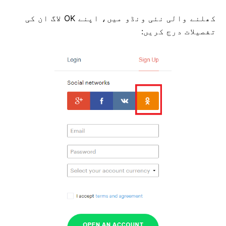
کھلنے والی نئی ونڈو میں، اپنے OK لاگ ان کی
تفصیلات درج کریں: