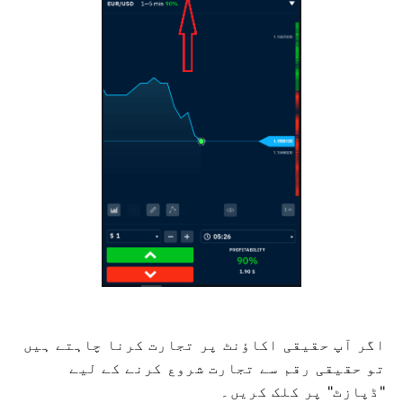
اگر آپ حقیقی اکاؤنٹ پر تجارت کرنا چاہتے ہیں
تو حقیقی رقم سے تجارت شروع کرنے کے لیے
"ڈپازٹ" پر کلک کریں۔