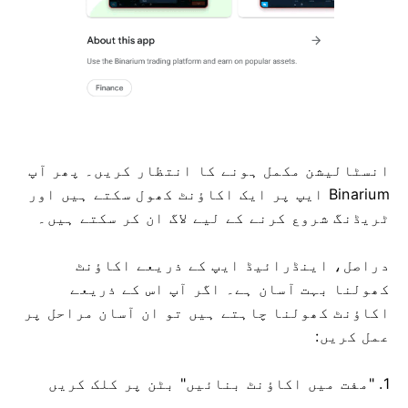
انسٹالیشن مکمل ہونے کا انتظار کریں۔ پھر آپ
Binarium ایپ پر ایک اکاؤنٹ کھول سکتے ہیں اور
ٹریڈنگ شروع کرنے کے لیے لاگ ان کر سکتے ہیں۔
دراصل، اینڈرائیڈ ایپ کے ذریعے اکاؤنٹ
کھولنا بہت آسان ہے۔ اگر آپ اس کے ذریعے
اکاؤنٹ کھولنا چاہتے ہیں تو ان آسان مراحل پر
عمل کریں:
1. "مفت میں اکاؤنٹ بنائیں" بٹن پر کلک کریں