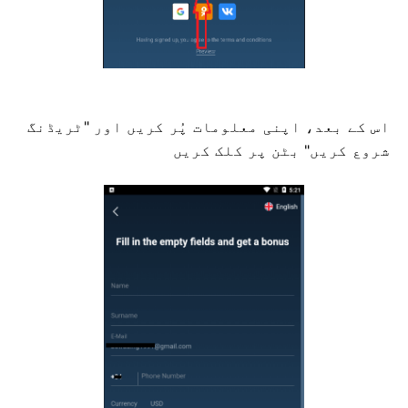
اس کے بعد، اپنی معلومات پُر کریں اور "ٹریڈنگ
شروع کریں" بٹن پر کلک کریں