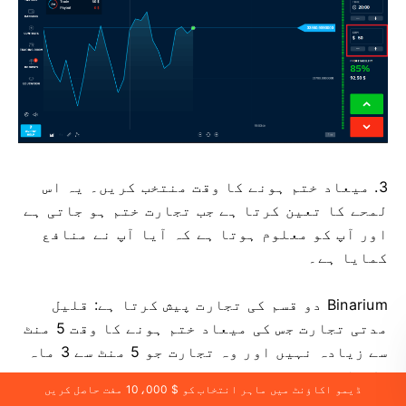
3. میعاد ختم ہونے کا وقت منتخب کریں۔ یہ اس
لمحے کا تعین کرتا ہے جب تجارت ختم ہو جاتی ہے
اور آپ کو معلوم ہوتا ہے کہ آیا آپ نے منافع
کمایا ہے۔
Binarium دو قسم کی تجارت پیش کرتا ہے: قلیل
مدتی تجارت جس کی میعاد ختم ہونے کا وقت 5 منٹ
سے زیادہ نہیں اور وہ تجارت جو 5 منٹ سے 3 ماہ
تک جاری رہتی ہے۔
ڈیمو اکاؤنٹ میں ماہر انتخاب کو $ 10،000 مفت حاصل کریں