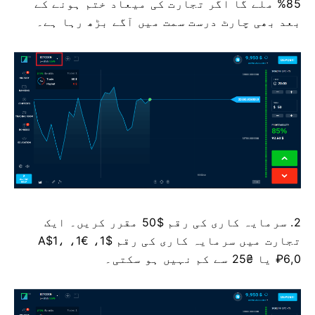
85% ملے گا اگر تجارت کی میعاد ختم ہونے کے
بعد بھی چارٹ درست سمت میں آگے بڑھ رہا ہے۔
2. سرمایہ کاری کی رقم $50 مقرر کریں۔ ایک
تجارت میں سرمایہ کاری کی رقم $1، €1، A$1،
₽6,0 یا ₴25 سے کم نہیں ہو سکتی۔