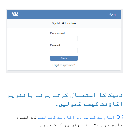
ٹھیک کا استعمال کرتے ہوئے بائنریم
اکاؤنٹ کیسے کھولیں۔
OK اکاؤنٹ کے ساتھ اکاؤنٹ کھولنے
کے لیے
،
فارم میں متعلقہ بٹن پر کلک کریں۔