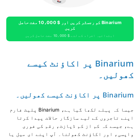
Binarium کو رجسٹر کریں اور $ 10،000 مفت حاصل
کریں
ابتدائیہ افراد کے لئے $ 10،000 مفت حاصل کریں
Binarium پر اکاؤنٹ کیسے
کھولیں۔
Binarium پر اکاؤنٹ کیسے کھولیں۔
جیسا کہ پہلے لکھا گیا ہے، Binarium پلیٹ فارم
اپنے تاجروں کے لیے سازگار حالات پیدا کرتا
ہے، جیسے کہ کم از کم ڈپازٹ، رقم کی فوری
واپسی، اور اکاؤنٹ کھولنا۔ آپ اپنے ای میل یا