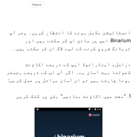
انسٹالیشن مکمل ہونے کا انتظار کریں۔ پھر آپ
Binarium ایپ پر سائن اپ کر سکتے ہیں اور
ٹریڈنگ شروع کرنے کے لیے لاگ ان کر سکتے ہیں۔
دراصل، اینڈرائیڈ ایپ کے ذریعے اکاؤنٹ
کھولنا بہت آسان ہے۔ اگر آپ اس کے ذریعے رجسٹر
ہونا چاہتے ہیں تو ان آسان مراحل پر عمل کریں:
1. "مفت میں اکاؤنٹ بنائیں" بٹن پر کلک کریں