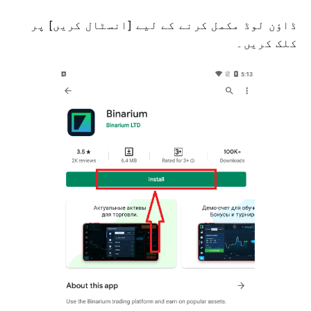
ڈاؤن لوڈ مکمل کرنے کے لیے [انسٹال کریں] پر
کلک کریں۔