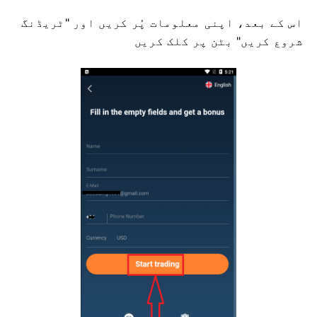
اس کے بعد، اپنی معلومات پُر کریں اور "ٹریڈنگ
شروع کریں" بٹن پر کلک کریں