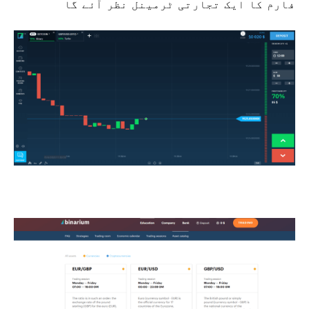
فارم کا ایک تجارتی ٹرمینل نظر آئے گا