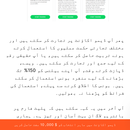
پھر آپ ڈیمو اکاؤنٹ پر تجارت کر سکتے ہیں اور
مختلف تجارتی حکمت عملیوں کا استعمال کرتے
ہوئے تربیت حاصل کر سکتے ہیں، یا آپ حقیقی رقم
کے لیے جمع اور تجارت کر سکتے ہیں۔ ویسے،
ڈپازٹ کرتے وقت، آپ اپنے بیلنس کو 150% تک
بڑھانے کے لیے منفرد بونس استعمال کر سکتے
ہیں۔ بونس کا اطلاق کرنے سے پہلے، استعمال کی
شرائط کو پڑھنا نہ بھولیں۔
آپ آخر میں یہ کہہ سکتے ہیں کہ پلیٹ فارم پر
بائنریم لاگ ان بہت آسان اور تیز ہے۔ ہماری
سائٹ کا استعمال کرتے ہوئے، آپ ہمیشہ پلیٹ
ڈیمو اکاؤنٹ میں ماہر انتخاب کو $ 10،000 مفت حاصل کریں