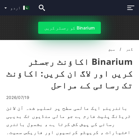
اردو
Binarium کو رجسٹر کریں
گھر
سبق
Binarium اکاؤنٹ رجسٹر
کریں اور لاگ ان کریں: اکاؤنٹ
تک رسائی کے مراحل
2026/07/19
بائنریئم ایک عالمی سطح پر تسلیم شدہ آن لائن
ٹریڈنگ پلیٹ فارم ہے جو مالی منڈیوں تک بدیہی
رسائی کی پیش کش کرتا ہے ، بشمول بائنری
اختیارات ، کریپٹو کرنسیوں اور فاریکس سمیت۔