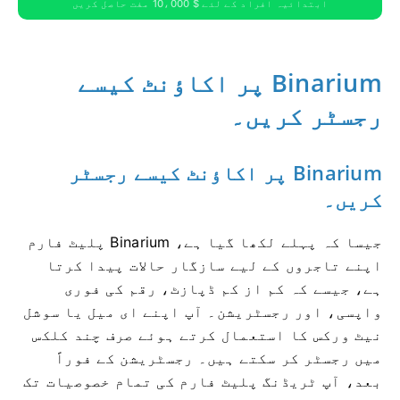
ابتدائیہ افراد کے لئے $ 10،000 مفت حاصل کریں
Binarium پر اکاؤنٹ کیسے
رجسٹر کریں۔
Binarium پر اکاؤنٹ کیسے رجسٹر
کریں۔
جیسا کہ پہلے لکھا گیا ہے، Binarium پلیٹ فارم
اپنے تاجروں کے لیے سازگار حالات پیدا کرتا
ہے، جیسے کہ کم از کم ڈپازٹ، رقم کی فوری
واپسی، اور رجسٹریشن۔ آپ اپنے ای میل یا سوشل
نیٹ ورکس کا استعمال کرتے ہوئے صرف چند کلکس
میں رجسٹر کر سکتے ہیں۔ رجسٹریشن کے فوراً
بعد، آپ ٹریڈنگ پلیٹ فارم کی تمام خصوصیات تک