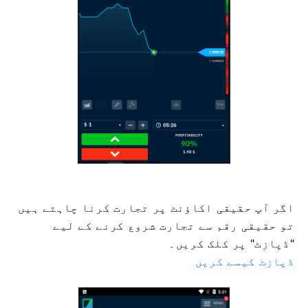
اگر آپ حقیقی اکاؤنٹ پر تجارت کرنا چاہتے ہیں
تو حقیقی رقم سے تجارت شروع کرنے کے لیے
"ڈپازٹ" پر کلک کریں۔
ڈپازٹ کیسے کریں