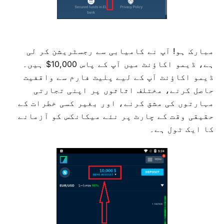
مبارک ہو! آپ نے کامیابی سے رجسٹریشن کر لی
ہے، ڈیمو اکاؤنٹ میں آپ کے پاس 10,000$ ہیں۔
ڈیمو اکاؤنٹ آپ کے لیے پلیٹ فارم سے واقفیت
حاصل کرنے، مختلف اثاثوں پر اپنی تجارتی
مہارتوں کی مشق کرنے، اور بغیر کسی خطرات کے
حقیقی وقت کے چارٹ پر نئے میکانکس کو آزمانے
کا ایک ٹول ہے۔