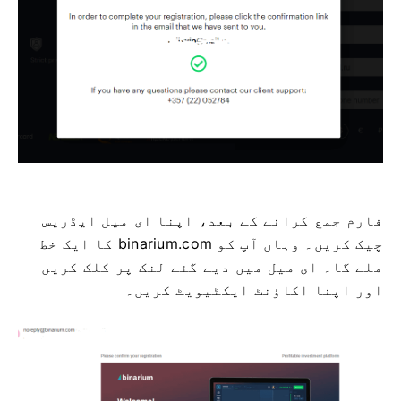
فارم جمع کرانے کے بعد، اپنا ای میل ایڈریس
چیک کریں۔ وہاں آپ کو binarium.com کا ایک خط
ملے گا۔ ای میل میں دیے گئے لنک پر کلک کریں
اور اپنا اکاؤنٹ ایکٹیویٹ کریں۔