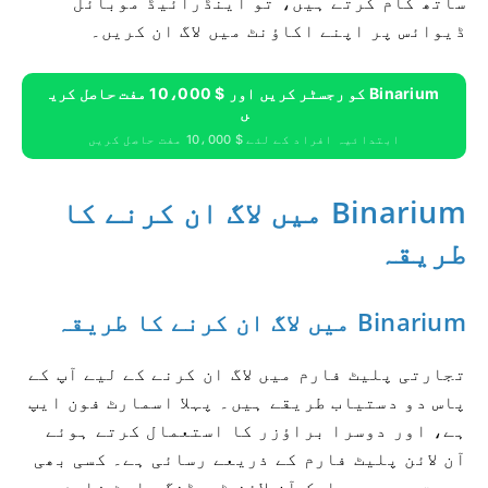
ساتھ کام کرتے ہیں، تو اینڈرائیڈ موبائل
ڈیوائس پر اپنے اکاؤنٹ میں لاگ ان کریں۔
Binarium کو رجسٹر کریں اور $ 10،000 مفت حاصل کری
ں
ابتدائیہ افراد کے لئے $ 10،000 مفت حاصل کریں
Binarium میں لاگ ان کرنے کا
طریقہ
Binarium میں لاگ ان کرنے کا طریقہ
تجارتی پلیٹ فارم میں لاگ ان کرنے کے لیے آپ کے
پاس دو دستیاب طریقے ہیں۔ پہلا اسمارٹ فون ایپ
ہے، اور دوسرا براؤزر کا استعمال کرتے ہوئے
آن لائن پلیٹ فارم کے ذریعے رسائی ہے۔ کسی بھی
صورت میں، ہم ایک آن لائن ٹریڈنگ پلیٹ فارم