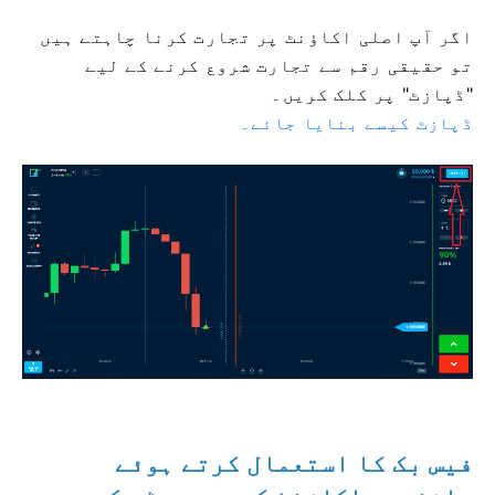
اگر آپ اصلی اکاؤنٹ پر تجارت کرنا چاہتے ہیں
تو حقیقی رقم سے تجارت شروع کرنے کے لیے
"ڈپازٹ" پر کلک کریں۔
ڈپازٹ کیسے بنایا جائے۔
فیس بک کا استعمال کرتے ہوئے