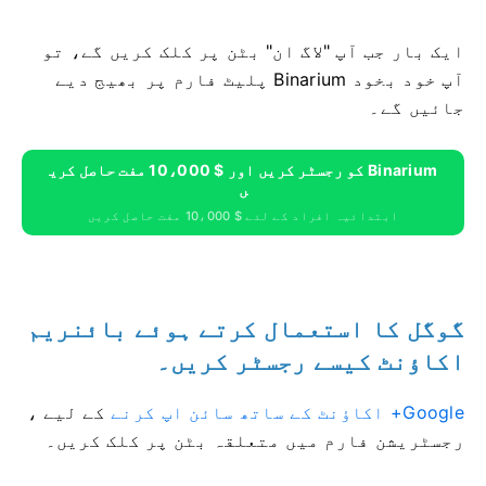
ایک بار جب آپ "لاگ ان" بٹن پر کلک کریں گے، تو
آپ خود بخود Binarium پلیٹ فارم پر بھیج دیے
جائیں گے۔
Binarium کو رجسٹر کریں اور $ 10،000 مفت حاصل کری
ں
ابتدائیہ افراد کے لئے $ 10،000 مفت حاصل کریں
گوگل کا استعمال کرتے ہوئے بائنریم
اکاؤنٹ کیسے رجسٹر کریں۔
Google+ اکاؤنٹ کے ساتھ سائن اپ کرنے
کے لیے
،
رجسٹریشن فارم میں متعلقہ بٹن پر کلک کریں۔