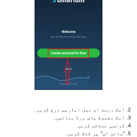
2. ایک درست ای میل ایڈریس درج کریں۔
3. ایک مضبوط پاس ورڈ بنائیں۔
4. کرنسی منتخب کریں
5. "سائن اپ" پر کلک کریں۔