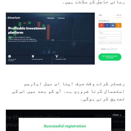
رسائی حاصل کر سکتے ہیں۔
رجسٹر کرتے وقت صرف اپنا ای میل ایڈریس
استعمال کرنا ضروری ہے۔ آپ کو بعد میں اس کی
تصدیق کرنی ہوگی۔