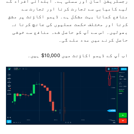
رجسٹریشن آسان اور سستی ہے۔ ابتدائی افراد کے
لیے کامیابی سے تجارت کرنا اور تجارت سے
منافع کمانا بہت مشکل ہے۔ ڈیمو اکاؤنٹ پر مشق
کرنا اور مختلف حکمت عملیوں کی جانچ کرنا نہ
بھولیں۔ اس سے آپ کو حاصل شدہ منافع سے خوشی
حاصل کرنے میں مدد ملے گی۔
اب آپ کے ڈیمو اکاؤنٹ میں 10,000$ ہیں۔