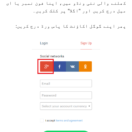
کھلنے والی نئی ونڈو میں، اپنا فون نمبر یا ای
میل درج کریں اور "اگلا" پر کلک کریں۔
پھر اپنے گوگل اکاؤنٹ کا پاس ورڈ درج کریں: