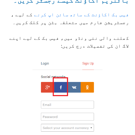
بائنریم اکاؤنٹ کیسے رجسٹر کریں۔
فیس بک اکاؤنٹ کے ساتھ سائن اپ کرنے
کے لیے
،
رجسٹریشن فارم میں متعلقہ بٹن پر کلک کریں۔
کھلنے والی نئی ونڈو میں، فیس بک کے لیے اپنے
لاگ ان کی تفصیلات درج کریں: