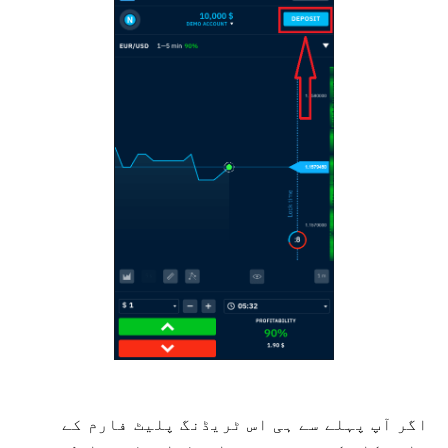
اگر آپ پہلے سے ہی اس ٹریڈنگ پلیٹ فارم کے