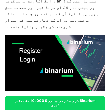
نئے صارفین کے ل an ، ایک اکاؤنٹ مرتب کرنا
اور پہلی بار لاگ ان کرنا تیز اور سیدھے عمل
ہیں۔ یہ گائیڈ آپ کو ہر قدم پر چلتا ہے تاکہ
بائنریئم پر آپ کے تجارتی سفر کی ہموار
شروعات کو یقینی بنایا جاسکے۔
Binarium کو رجسٹر کریں اور $ 10،000 مفت حاصل
کریں