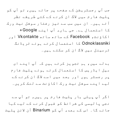
جب آپ رجسٹریشن کے صفحے پر جاتے ہیں، تو آپ کو
پلیٹ فارم میں لاگ ان کرنے کے کئی طریقے نظر
آتے ہیں۔ ان میں سب سے تیز رفتار سوشل نیٹ ورک
کا استعمال ہے۔ جی ہاں، آپ اپنے Google+
اکاؤنٹ، Facebook کے ساتھ ساتھ Vkontakte اور
Odnoklassniki کا استعمال کرتے ہوئے ٹریڈنگ
ٹرمینل میں لاگ ان کر سکتے ہیں۔
بدلے میں، ہم تجویز کرتے ہیں کہ آپ اپنے ای
میل ایڈریس کا استعمال کرتے ہوئے پلیٹ فارم
پر رجسٹر ہوں اور بعد میں اسے لاگ ان کرنے کے
لیے اپنے سوشل نیٹ ورک اکاؤنٹ سے لنک کریں۔
اگر آپ پہلی بار پلیٹ فارم پر ہیں، تو آپ سے
نجی پالیسی کی شرائط کو قبول کرنے کے لیے کہا
جائے گا۔ اس کے بعد، آپ کو Binarium آن لائن پلیٹ