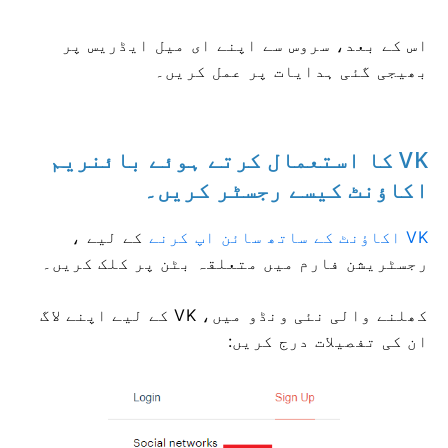
اس کے بعد، سروس سے اپنے ای میل ایڈریس پر
بھیجی گئی ہدایات پر عمل کریں۔
VK کا استعمال کرتے ہوئے بائنریم
اکاؤنٹ کیسے رجسٹر کریں۔
VK اکاؤنٹ کے ساتھ سائن اپ کرنے
کے لیے
،
رجسٹریشن فارم میں متعلقہ بٹن پر کلک کریں۔
کھلنے والی نئی ونڈو میں، VK کے لیے اپنے لاگ
ان کی تفصیلات درج کریں: