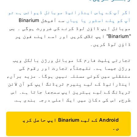
اگر آپ کے پاس اینڈرائیڈ موبائل ڈیوائس ہے تو
آپ کو پلے اسٹور یا یہاں
سے آفیشل Binarium
موبائل ایپ ڈاؤن لوڈ کرنے کی ضرورت ہوگی
۔ بس
"Binarium" ایپ تلاش کریں اور اسے اپنے فون پر
ڈاؤن لوڈ کریں۔
تجارتی پلیٹ فارم کا موبائل ورژن بالکل ویب
ورژن جیسا ہے۔ نتیجتاً، تجارت اور رقوم کی
منتقلی میں کوئی مسئلہ نہیں ہوگا۔ مزید برآں،
اینڈرائیڈ کے لیے بِنیرم ٹریڈنگ ایپ کو آن لائن
ٹریڈنگ کے لیے بہترین ایپ سمجھا جاتا ہے۔ اس
طرح، اس کی دکان میں ایک اعلی درجہ بندی ہے.
Android کے لیے Binarium ایپ حاصل کری
ں۔