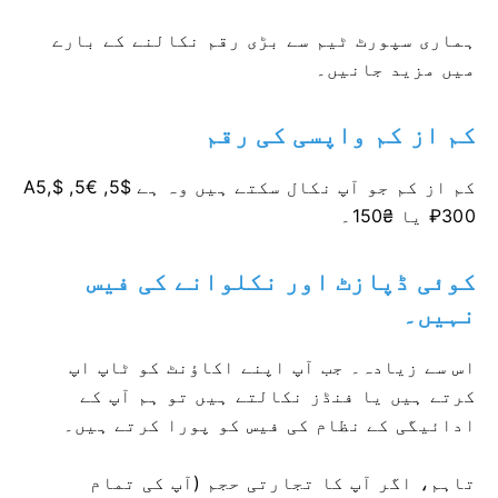
ہماری سپورٹ ٹیم سے بڑی رقم نکالنے کے بارے
میں مزید جانیں۔
کم از کم واپسی کی رقم
کم از کم جو آپ نکال سکتے ہیں وہ ہے $5, €5, $A5,
₽300 یا ₴150۔
کوئی ڈپازٹ اور نکلوانے کی فیس
نہیں۔
اس سے زیادہ۔ جب آپ اپنے اکاؤنٹ کو ٹاپ اپ
کرتے ہیں یا فنڈز نکالتے ہیں تو ہم آپ کے
ادائیگی کے نظام کی فیس کو پورا کرتے ہیں۔
تاہم، اگر آپ کا تجارتی حجم (آپ کی تمام