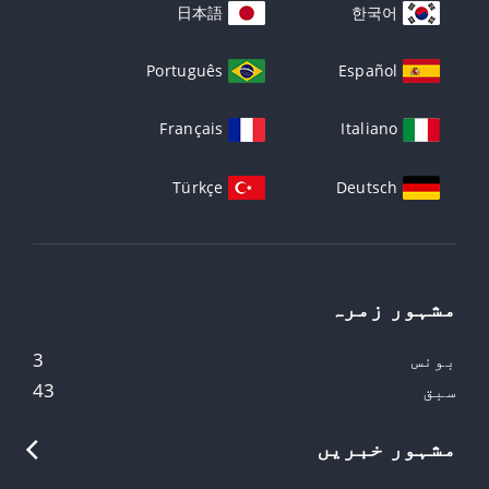
日本語
한국어
Português
Español
Français
Italiano
Türkçe
Deutsch
مشہور زمرہ
بونس
3
سبق
43
مشہور خبریں