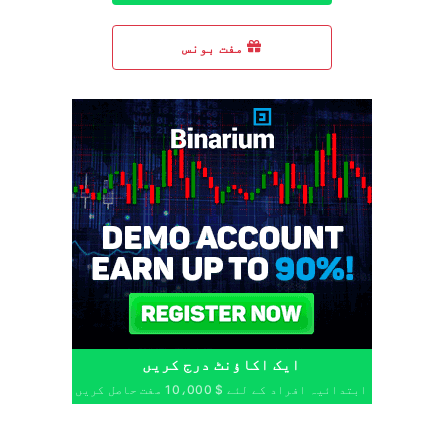
مفت بونس
ایک اکاؤنٹ درج کریں
ابتدائیہ افراد کے لئے $ 10،000 مفت حاصل کریں