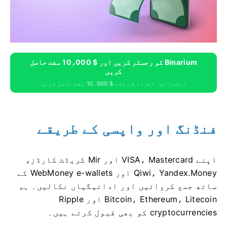
Binarium کو رجسٹر کریں اور $ 10،000 مفت حاصل
کریں
ابتدائیہ افراد کے لئے $ 10،000 مفت حاصل کریں
فنڈنگ ​​اور واپسی کے طریقے
اپنے VISA، Mastercard اور Mir کریڈٹ کارڈز،
Qiwi، Yandex.Money اور WebMoney e-wallets کے
ساتھ جمع کروائیں اور ادائیگیاں نکالیں۔ ہم
Bitcoin، Ethereum، Litecoin اور Ripple
cryptocurrencies کو بھی قبول کرتے ہیں۔