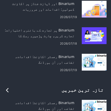
Binarium اور ڈپازٹ فنڈز پر اکاؤنٹ
کھولیں: اقدامات اور ضروریات
2026/07/19
Binarium پر تجارت کے بائنری اختیارات:
تجارت کریں، چارٹ پڑھیں، رسک کا
انتظام کریں۔
2026/07/18
Binarium رجسٹر اکاؤنٹ: اقدامات،
تقاضے اور آن بورڈنگ
2026/07/19
تازہ ترین خبریں
Binarium رجسٹر اکاؤنٹ: اقدامات،
تقاضے اور آن بورڈنگ