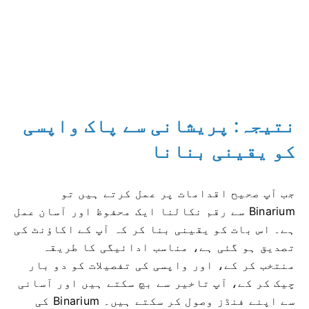
نتیجہ: پریشانی سے پاک واپسی
کو یقینی بنانا
جب آپ صحیح اقدامات پر عمل کرتے ہیں تو
Binarium سے رقم نکالنا ایک محفوظ اور آسان عمل
ہے۔ اس بات کو یقینی بنا کر کہ آپ کے اکاؤنٹ کی
تصدیق ہو گئی ہے، مناسب ادائیگی کا طریقہ
منتخب کر کے، اور واپسی کی تفصیلات کو دو بار
چیک کر کے، آپ تاخیر سے بچ سکتے ہیں اور آسانی
سے اپنے فنڈز وصول کر سکتے ہیں۔ Binarium کی