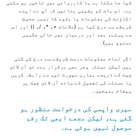
کیا جا سکتا ہے یا کارروائی میں تاخیر ہو سکتی
ہے۔ اس بات کو یقینی بنائیں کہ آپ نے اپنے
اکاؤنٹ کی معلومات یا بٹوے کا نمبر صحیح
طریقے سے درج کیا ہے (علامات +، *، /، () اور اس
سے پہلے، بعد اور درمیان میں خالی جگہیں
ممنوع ہیں)۔
اگر تمام معلومات درست طریقے سے درج کی گئی
ہیں لیکن مسئلہ پھر بھی برقرار ہے، تو آن لائن
چیٹ کے ذریعے ہماری سپورٹ ٹیم سے رابطہ کریں
یا مسئلے کی تفصیل کے ساتھ آن لائن چیٹ پر
پیغام بھیجیں۔
میری واپسی کی درخواست منظور ہو
گئی ہے، لیکن مجھے ابھی تک رقم
موصول نہیں ہوئی ہے۔