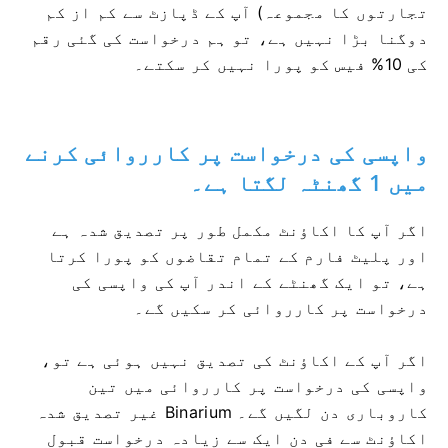
تجارتوں کا مجموعہ) آپ کے ڈپازٹ سے کم از کم
دوگنا بڑا نہیں ہے، تو ہم درخواست کی گئی رقم
کی 10% فیس کو پورا نہیں کر سکتے۔
واپسی کی درخواست پر کارروائی کرنے
میں 1 گھنٹہ لگتا ہے۔
اگر آپ کا اکاؤنٹ مکمل طور پر تصدیق شدہ ہے
اور پلیٹ فارم کے تمام تقاضوں کو پورا کرتا
ہے، تو ایک گھنٹے کے اندر آپ کی واپسی کی
درخواست پر کارروائی کر سکیں گے۔
اگر آپ کے اکاؤنٹ کی تصدیق نہیں ہوئی ہے تو،
واپسی کی درخواست پر کارروائی میں تین
کاروباری دن لگیں گے۔ Binarium غیر تصدیق شدہ
اکاؤنٹ سے فی دن ایک سے زیادہ درخواست قبول