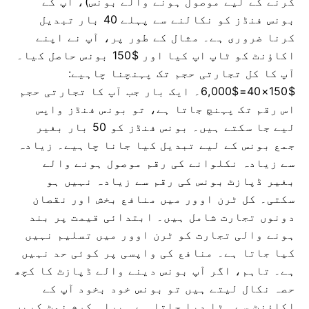
کرنے کے لیے موصول ہونے والے بونس)، آپ کے
بونس فنڈز کو نکالنے سے پہلے 40 بار تبدیل
کرنا ضروری ہے۔
مثال کے طور پر، آپ نے اپنے
اکاؤنٹ کو ٹاپ اپ کیا اور $150 بونس حاصل کیا۔
آپ کا کل تجارتی حجم تک پہنچنا چاہیے:
$150×40=$6,000۔ ایک بار جب آپ کا تجارتی حجم
اس رقم تک پہنچ جاتا ہے، تو بونس فنڈز واپس
لیے جا سکتے ہیں۔
بونس فنڈز کو 50 بار بغیر
جمع بونس کے لیے تبدیل کیا جانا چاہیے۔ زیادہ
سے زیادہ نکلوانے کی رقم موصول ہونے والے
بغیر ڈپازٹ بونس کی رقم سے زیادہ نہیں ہو
سکتی۔
کل ٹرن اوور میں منافع بخش اور نقصان
دونوں تجارت شامل ہیں۔ ابتدائی قیمت پر بند
ہونے والی تجارت کو ٹرن اوور میں تسلیم نہیں
کیا جاتا ہے۔ منافع کی واپسی پر کوئی حد نہیں
ہے۔ تاہم، اگر آپ بونس دینے والے ڈپازٹ کا کچھ
حصہ نکال لیتے ہیں تو بونس خود بخود آپ کے
اکاؤنٹ سے ہٹا دیا جاتا ہے۔
براہ کرم نوٹ کریں