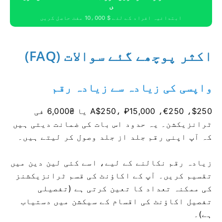
ں
ابتدائیہ افراد کے لئے $ 10،000 مفت حاصل کریں
اکثر پوچھے گئے سوالات (FAQ)
واپسی کی زیادہ سے زیادہ رقم
$250، €250، A$250، ₽15,000 یا ₴6,000 فی
ٹرانزیکشن۔ یہ حدود اس بات کی ضمانت دیتی ہیں
کہ آپ اپنی رقم جلد از جلد وصول کر لیتے ہیں۔
زیادہ رقم نکالنے کے لیے، اسے کئی لین دین میں
تقسیم کریں۔ آپ کے اکاؤنٹ کی قسم ٹرانزیکشنز
کی ممکنہ تعداد کا تعین کرتی ہے (تفصیلی
تفصیل اکاؤنٹ کی اقسام کے سیکشن میں دستیاب
ہے)۔