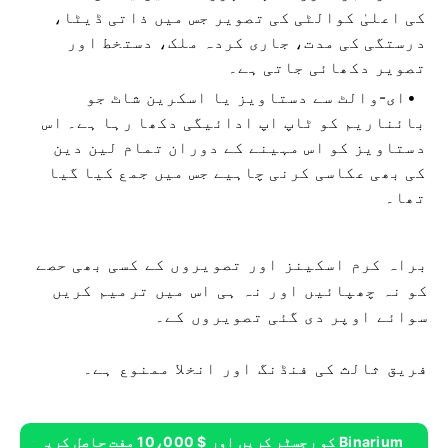
کی اعلیٰ کوالٹی کی تصویر جس میں ذاتی ڈیٹا،
درستگی کی مدت، جاری کردہ ملک، دستخط اور
تصویر دکھائی جاتی ہے۔
ای-والٹ سے دستاویز یا اسکرین شاٹ جو
بائناریم کو ٹاپ اپ ادائیگی دکھا رہا ہے۔ اس
دستاویز کو اس مہینے کے دوران تمام لین دین
کی بھی عکاسی کرنی چاہیے جس میں جمع کیا گیا
تھا۔
براہ کرم اسکینز اور تصویروں کے کسی بھی حصے
کو نہ چھپائیں اور نہ ہی اس میں ترمیم کریں
سوائے اوپر دی گئی تصویروں کے۔
فریق ثالث کی فنڈنگ ​​اور انخلا ممنوع ہے۔
Binarium کو رجسٹر کریں اور $ 10،000 مفت حاصل کری