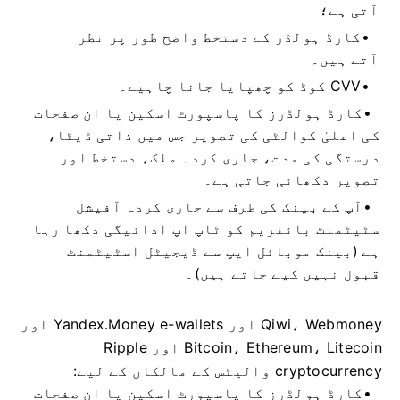
آتی ہے؛
کارڈ ہولڈر کے دستخط واضح طور پر نظر
آتے ہیں۔
CVV کوڈ کو چھپایا جانا چاہیے۔
کارڈ ہولڈرز کا پاسپورٹ اسکین یا ان صفحات
کی اعلیٰ کوالٹی کی تصویر جس میں ذاتی ڈیٹا،
درستگی کی مدت، جاری کردہ ملک، دستخط اور
تصویر دکھائی جاتی ہے۔
آپ کے بینک کی طرف سے جاری کردہ آفیشل
سٹیٹمنٹ بائنریم کو ٹاپ اپ ادائیگی دکھا رہا
ہے (بینک موبائل ایپ سے ڈیجیٹل اسٹیٹمنٹ
قبول نہیں کیے جاتے ہیں)۔
Qiwi، Webmoney اور Yandex.Money e-wallets اور
Bitcoin، Ethereum، Litecoin اور Ripple
cryptocurrency والیٹس کے مالکان کے لیے:
کارڈ ہولڈرز کا پاسپورٹ اسکین یا ان صفحات