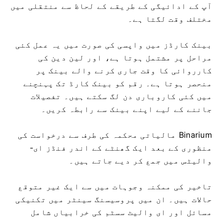
آپ کے ادائیگی کے طریقے کے لحاظ سے منتقلی میں
مختلف وقت لگتا ہے۔
بینک کارڈز میں واپسی کی صورت میں یہ عمل کئی
مراحل پر مشتمل ہوتا ہے، اور لین دین کی
کارروائی کا وقت جاری کرنے والے بینک پر
منحصر ہوتا ہے۔ رقم کو بینک کارڈ تک پہنچنے
میں کئی کاروباری دن لگ سکتے ہیں۔ تفصیلات
جاننے کے لیے اپنے بینک سے رابطہ کریں۔
Binarium مالیاتی محکمہ کی طرف سے درخواست کی
منظوری کے بعد ایک گھنٹے کے اندر فنڈز ای-
والیٹس میں جمع کر دیے جاتے ہیں۔
تاخیر کی ممکنہ وجوہات میں سے ایک غیر متوقع
حالات ہیں۔ ان میں پروسیسنگ سینٹر میں تکنیکی
مسائل اور ای والیٹ سسٹم کی خرابیاں شامل