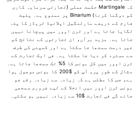
کہ Martingale حکمت عملی (تجارتی سرمایہ کاری
کو دوگنا کرنا) Binarium پر ممنوع ہے۔ پلیٹ
فارم کے ذریعے مارٹنگیل اپلائیڈ ٹریڈز کا پتہ
لگایا جاتا ہے اور ٹرن اوور میں پہچانا نہیں
جاتا ہے۔ مزید برآں، ان تجارتوں کے نتائج کو
غیر درست سمجھا جا سکتا ہے اور کمپنی کی طرف
سے مسترد کر دیا جا سکتا ہے۔
فی ایک تجارت کے
ٹرن اوور میں کل بونس کا 5% تک سمجھا جاتا ہے۔
مثال کے طور پر، آپ کو $200 کا بونس موصول ہوا
ہے، جس کا مطلب ہے کہ زیادہ سے زیادہ رقم جو
بونس ٹرن اوور میں انخلا کے لیے ضروری سمجھی
جائے گی فی تجارت $10 سے زیادہ نہیں ہو سکتی۔