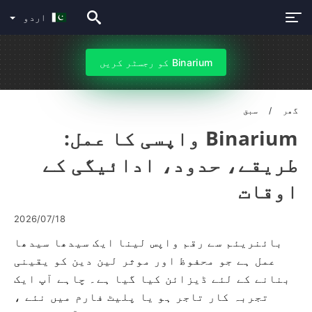
اردو
Binarium کو رجسٹر کریں
گھر
سبق
Binarium واپسی کا عمل:
طریقے، حدود، ادائیگی کے
اوقات
2026/07/18
بائنریئم سے رقم واپس لینا ایک سیدھا سیدھا
عمل ہے جو محفوظ اور موثر لین دین کو یقینی
بنانے کے لئے ڈیزائن کیا گیا ہے۔ چاہے آپ ایک
تجربہ کار تاجر ہو یا پلیٹ فارم میں نئے ،