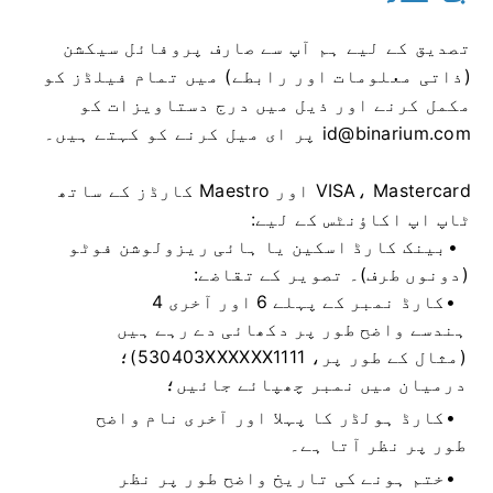
تصدیق کے لیے ہم آپ سے صارف پروفائل سیکشن
(ذاتی معلومات اور رابطے) میں تمام فیلڈز کو
مکمل کرنے اور ذیل میں درج دستاویزات کو
id@binarium.com
پر ای میل کرنے کو کہتے ہیں۔
VISA، Mastercard اور Maestro کارڈز کے ساتھ
ٹاپ اپ اکاؤنٹس کے لیے:
بینک کارڈ اسکین یا ہائی ریزولوشن فوٹو
(دونوں طرف)۔ تصویر کے تقاضے:
کارڈ نمبر کے پہلے 6 اور آخری 4
ہندسے واضح طور پر دکھائی دے رہے ہیں
(مثال کے طور پر، 530403XXXXXX1111)؛
درمیان میں نمبر چھپائے جائیں؛
کارڈ ہولڈر کا پہلا اور آخری نام واضح
طور پر نظر آتا ہے۔
ختم ہونے کی تاریخ واضح طور پر نظر