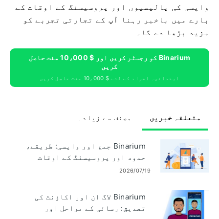
واپسی کی پالیسیوں اور پروسیسنگ کے اوقات کے
بارے میں باخبر رہنا آپ کے تجارتی تجربے کو
مزید بڑھا دے گا۔
Binarium کو رجسٹر کریں اور $ 10،000 مفت حاصل
کریں
ابتدائیہ افراد کے لئے $ 10،000 مفت حاصل کریں
متعلقہ خبریں
مصنف سے زیادہ
Binarium جمع اور واپسی: طریقے،
حدود اور پروسیسنگ کے اوقات
2026/07/19
Binarium لاگ ان اور اکاؤنٹ کی
تصدیق: رسائی کے مراحل اور