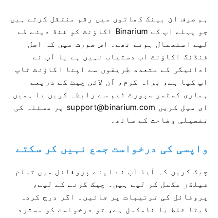
ہم صرف ان بینک کھاتوں میں رقم منتقل کرتے ہیں
جو پہلے آپ کے Binarium اکاؤنٹ کو فنڈ دینے کے
لیے استعمال ہوتے تھے۔ اس صورت میں کہ اصل
فنڈنگ ​​اکاؤنٹ اب دستیاب نہیں ہے یا آپ نے
ادائیگی کے متعدد طریقوں سے اپنا اکاؤنٹ ٹاپ
اپ کیا ہے، براہ کرم، آن لائن چیٹ کے ذریعے
ہماری کسٹمر سپورٹ ٹیم سے رابطہ کریں یا ہمیں
ای میل کریں
support@binarium.com
پر مسئلہ کی
تفصیلی وضاحت کے ساتھ۔
واپسی کی درخواست جمع نہیں کر سکتے
چیک کریں کہ آیا آپ نے اپنے پروفائل میں تمام
فیلڈز مکمل کر لیے ہیں۔ چیک کرنے کے لیے،
پروفائل کی ترتیبات پر جائیں۔ اگر درج کردہ
ڈیٹا غلط یا نامکمل ہے، تو درخواست کو مسترد