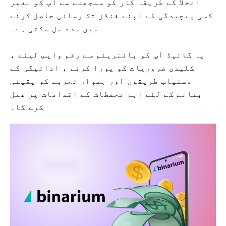
انخلا کے طریقہ کار کو سمجھنے سے آپ کو بغیر
کسی پیچیدگی کے اپنے فنڈز تک رسائی حاصل کرنے
میں مدد مل سکتی ہے۔
یہ گائیڈ آپ کو بائنریئم سے رقم واپس لینے ،
کلیدی ضروریات کو پورا کرنے ، ادائیگی کے
دستیاب طریقوں اور ہموار تجربے کو یقینی
بنانے کے لئے اہم تحفظات کے اقدامات پر عمل
کرے گا۔