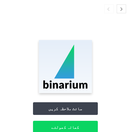
سائٹ ملاحظہ کریں
کھاتہ کھولئے