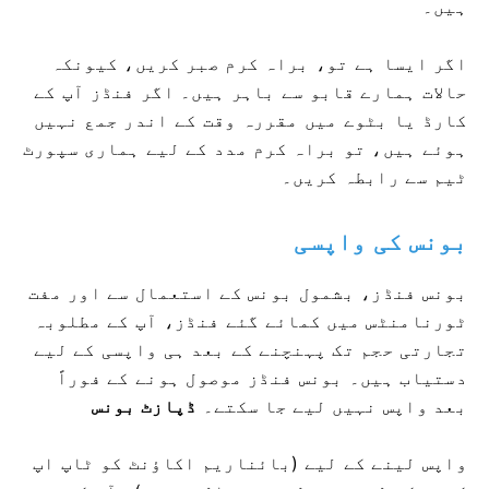
ہیں۔
اگر ایسا ہے تو، براہ کرم صبر کریں، کیونکہ
حالات ہمارے قابو سے باہر ہیں۔ اگر فنڈز آپ کے
کارڈ یا بٹوے میں مقررہ وقت کے اندر جمع نہیں
ہوئے ہیں، تو براہ کرم مدد کے لیے ہماری سپورٹ
ٹیم سے رابطہ کریں۔
بونس کی واپسی
بونس فنڈز، بشمول بونس کے استعمال سے اور مفت
ٹورنامنٹس میں کمائے گئے فنڈز، آپ کے مطلوبہ
تجارتی حجم تک پہنچنے کے بعد ہی واپسی کے لیے
دستیاب ہیں۔ بونس فنڈز موصول ہونے کے فوراً
بعد واپس نہیں لیے جا سکتے۔
ڈپازٹ بونس
واپس لینے کے لیے
(بائناریم اکاؤنٹ کو ٹاپ اپ