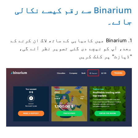
Binarium سے رقم کیسے نکالی
جائے۔
1. Binarium میں کامیابی کے ساتھ لاگ ان کرنے کے
بعد، آپ کو نیچے دی گئی تصویر نظر آئے گی،
"ڈپازٹ" پر کلک کریں