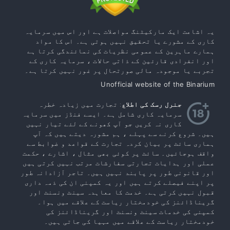
یہ اشاعت ایک مارکیٹنگ مواصلات ہے اور اس میں سرمایہ
کاری کے مشورے یا تحقیق نہیں ہوتی ہے۔ اس کا مواد
ہمارے ماہرین کے عمومی نظریات کی نمائندگی کرتا ہے
اور انفرادی قارئین کے ذاتی حالات ، سرمایہ کاری کے
تجربے یا موجودہ مالی صورتحال پر غور نہیں کرتا ہے۔
Unofficial website of the Binarium
جنرل رسک کی اطلاع
: تجارت میں زیادہ خطرہ
سرمایہ کاری شامل ہے۔ ایسے فنڈز میں سرمایہ
کاری نہ کریں جو آپ کھونے کے لئے تیار نہیں
ہیں۔ شروع کرنے سے پہلے ، ہم مشورہ دیتے ہیں کہ آپ
ہماری سائٹ پر بیان کردہ تجارت کے قواعد و ضوابط سے
واقف ہوجائیں۔ سائٹ پر کوئی بھی مثال ، اشارے ، حکمت
عملی اور ہدایات تجارتی سفارشات مرتب نہیں کرتی ہیں
اور قانونی طور پر پابند نہیں ہیں۔ تاجر آزادانہ طور
پر اپنے فیصلے کرتے ہیں اور یہ کمپنی ان کی ذمہ داری
قبول نہیں کرتی ہے۔ خدمت کا معاہدہ سینٹ ونسنٹ اور
گریناڈائنز کی خودمختار ریاست کے علاقے میں ہوا۔
کمپنی کی خدمات سینٹ ونسنٹ اور گریناڈائنز کی
خودمختار ریاست کے علاقے میں مہیا کی جاتی ہیں۔