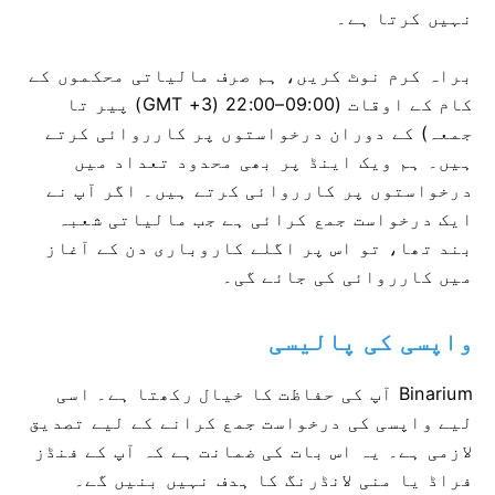
نہیں کرتا ہے۔
براہ کرم نوٹ کریں، ہم صرف مالیاتی محکموں کے
کام کے اوقات (09:00–22:00 (GMT +3) پیر تا
جمعہ) کے دوران درخواستوں پر کارروائی کرتے
ہیں۔ ہم ویک اینڈ پر بھی محدود تعداد میں
درخواستوں پر کارروائی کرتے ہیں۔ اگر آپ نے
ایک درخواست جمع کرائی ہے جب مالیاتی شعبہ
بند تھا، تو اس پر اگلے کاروباری دن کے آغاز
میں کارروائی کی جائے گی۔
واپسی کی پالیسی
Binarium آپ کی حفاظت کا خیال رکھتا ہے۔ اسی
لیے واپسی کی درخواست جمع کرانے کے لیے تصدیق
لازمی ہے۔ یہ اس بات کی ضمانت ہے کہ آپ کے فنڈز
فراڈ یا منی لانڈرنگ کا ہدف نہیں بنیں گے۔