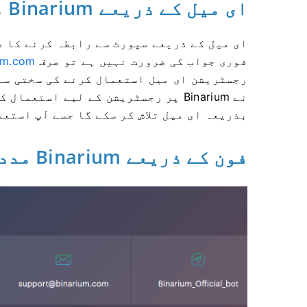
ای میل کے ذریعے Binarium مدد
ای میل کے ذریعے سپورٹ سے رابطہ کرنے کا د
فوری جواب کی ضرورت نہیں ہے تو صرف
um.com
رجسٹریشن ای میل استعمال کرنے کی سختی سے 
بذریعہ ای میل تلاش کر سکے گا جسے آپ استع
فون کے ذریعے Binarium مدد