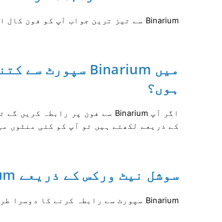
Binarium سے تیز ترین جواب آپ کو فون کال اور آن لائن چیٹ کے ذریعے ملے گا۔
میں Binarium سپور
ہوں؟
اگر آپ Binarium سے فون پر رابطہ 
کے ذریعے لکھتے ہیں تو آپ کو کئی منٹوں می
سوشل نیٹ ورکس کے ذریعے Binarium سے رابطہ کریں۔
Binarium سپورٹ سے رابطہ کرنے کا دوسرا طریقہ سوشل میڈیا ہے۔ لہذا اگر آپ کے پاس