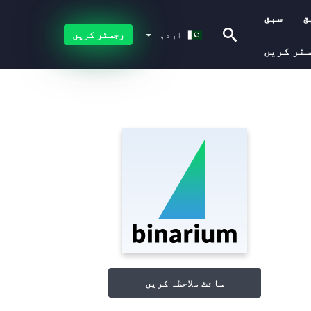
ق
سبق
اردو
اردو
رجسٹر کریں
ٹر کریں
سائٹ ملاحظہ کریں