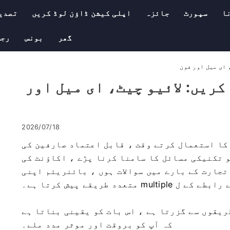
ا
سپورٹ
جائزہ
اپلی کیشن ڈاؤن لوڈ کریں
تصدی
گھر
بونس
رجس
ابطہ کریں: لائیو چیٹ، ای میل اور
2026/07/18
کا استعمال کرتے وقت ، قابل اعتماد صارفین کی
و تکنیکی مسائل کا سامنا کرنا پڑے ، اکاؤنٹ کی
تجارت کے بارے میں سوالات ہوں ، بائنریئم اپنی
mult متعدد طریقے پیش کرتا ہے۔
ریقوں سے گزرتا ہے ، اس بات کو یقینی بناتا ہے
کہ آپ کو بروقت اور موثر مدد ملے۔