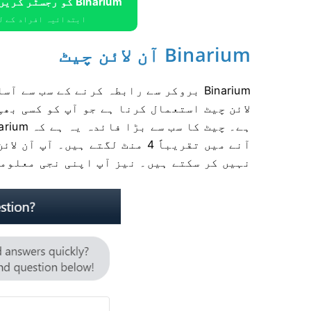
Binarium کو رجسٹر کریں اور $ 10،000 مفت حاصل کریں
ابتدائیہ افراد کے لئے $ 10،000 مفت 
Binarium آن لائن چیٹ
لائن چیٹ استعمال کرنا ہے جو آپ کو کسی بھی
آنے میں تقریباً 4 منٹ لگتے ہیں
نہیں کر سکتے ہیں۔ نیز آپ اپنی نجی معلوم