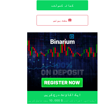
کھاتہ کھولئے
مفت بونس
ایک اکاؤنٹ درج کریں
ابتدائیہ افراد کے لئے $ 10،000 مفت حاصل کریں