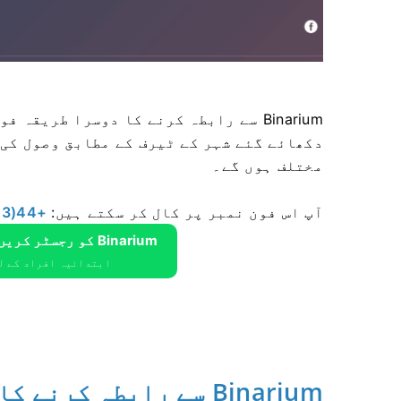
Binarium سے رابطہ کرنے کا دوسرا طریق
دکھائے گئے شہر کے ٹیرف کے مطابق وصول کی 
مختلف ہوں گے۔
آپ اس فون نمبر پر کال کر سکتے ہیں:
+44(203)6957705،
Binarium کو رجسٹر کریں اور $ 10،000 مفت حاصل کریں
ابتدائیہ افراد کے لئے $ 10،000 مفت 
Binarium سے رابطہ کرنے کا تیز ترین طریقہ کون سا ہے؟