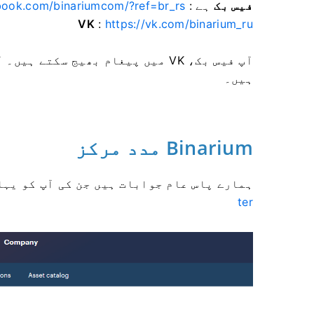
فیس بک
ہے :
book.com/binariumcom/?ref=br_rs
VK
:
https://vk.com/binarium_ru
آپ فیس بک، VK میں پیغام بھیج سکت
ہیں۔
Binarium مدد مرکز
ہمارے پاس عام جوابات ہیں جن کی آپ کو یہا
ter