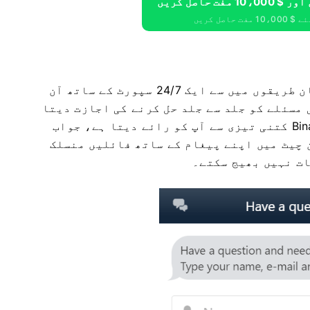
حاصل کریں
Binarium بروکر سے رابطہ کرنے کے سب سے آسان طریقوں میں سے ایک 24/7 سپورٹ کے ساتھ آن
 مسئلے کو جلد سے جلد حل کرنے کی اجازت دیتا
ہے۔ چیٹ کا سب سے بڑا فائدہ یہ ہے کہ Binarium کتنی تیزی سے آپ کو رائے دیتا ہے، جواب
۔ آپ آن لائن چیٹ میں اپنے پیغام کے ساتھ فائلیں منسلک
ات نہیں بھیج سکتے۔