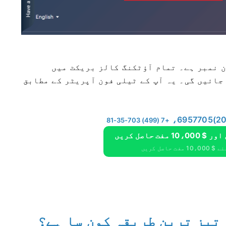
ہ فون نمبر ہے۔ تمام آؤٹکنگ کالز بریکٹ میں
جائیں گی۔ یہ آپ کے ٹیلی فون آپریٹر کے مطابق
+7 (499) 703-35-81
حاصل کریں