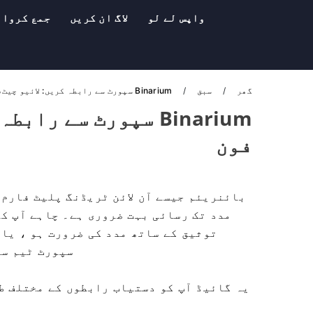
واپس لے لو
لاگ ان کریں
جمع کروان
گھر
سبق
Binarium سپورٹ سے رابطہ کریں: لائیو چیٹ، ای میل اور فون
Binarium سپورٹ سے ر
فون
بائنریئم جیسے آن لائن ٹریڈنگ پلیٹ فارم 
مدد تک رسائی بہت ضروری ہے۔ چاہے آپ ک
توثیق کے ساتھ مدد کی ضرورت ہو ، یا 
سپورٹ ٹیم سے رابطے کے ل iple
یہ گائیڈ آپ کو دستیاب رابطوں کے مختلف ط