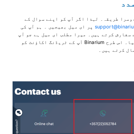
وسرا طریقہ۔ لہذا اگر آپ کو اپنے سوال کے
support@binari
پر ای میل بھیجیں ۔ ہم آپ کی
سفارش کرتے ہیں۔ میرا مطلب ای میل ہے جو آپ
نے Binarium پر رجسٹریشن کے لیے استعمال کیا۔ اس طرح Binarium آپ کے ٹریڈنگ اکاؤنٹ کو
مال کرتے ہیں۔