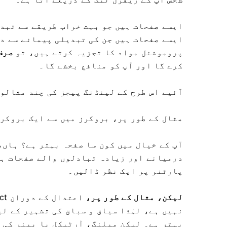
پروموشنل مواد کا تجزیہ کرتے ہیں، تو
صرف
کرے گا اور آپ کو منافع بخشے گا۔
آئیے اس طرح کے لینڈنگ پیجز کی چند مثالوں 
مثال کے طور پر، بروکرز میں سے ایک بروکرز 
آپ کے خیال میں کون سا صفحہ بہتر ہے؟ ہاں،
درمیانے اور زیادہ تبادلوں والے صفحات ہو
پارٹنر پر ایک نظر ڈالیں۔
لیکن، مثال کے طور پر،
نہیں ہے، لہٰذا سیاق و سباق کی تشہیر کے ل
بہتر ہے۔ لیکن میلنگ، آرٹیکل یا بینر کی 