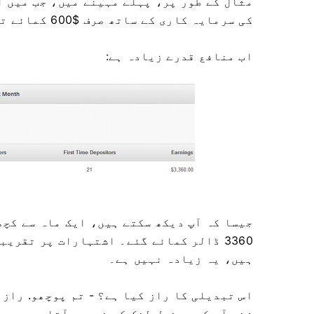
کی سرمایہ کاری کے ساتھ صرف $600 کمائے تھے۔ یعنی منافع تقریباً 450 ڈالر تھا۔
اب منافع قدرے زیادہ ہے:
ہیں، یہ زیادہ نہیں ہے۔
اس تبدیلی کا راز کیا ہے؟ - تم پوچھو. راز
شخص آپ کے ریفرل لنک کے ذریعے آتا ہے۔