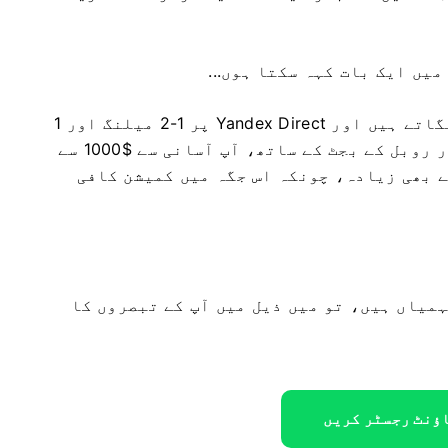
یں ایک بات کہہ سکتا ہوں...
عام طور پر، اگر آپ کم از کم 50% کوششیں لگاتے ہیں اور Yandex Direct پر 1-2 میلنگ اور 1
مہم کو کام سے منسلک کرتے ہیں، تو 5-7 ہزار روبل کے بجٹ کے ساتھ، آپ آسانی سے $1000 سے
س سے بھی زیادہ، چونکہ اس جگہ میں کمیشن کافی
ہمیاں ہیں، تو میں ذیل میں آپ کے تبصروں کا
ؤنٹ رجسٹر کریں