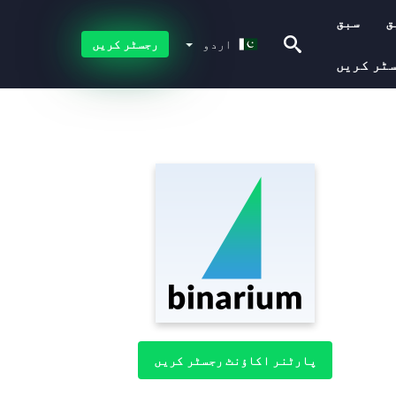
ق
سبق
اردو
اردو
رجسٹر کریں
ٹر کریں
پارٹنر اکاؤنٹ رجسٹر کریں