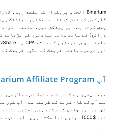
Binarium الحاق پروگرام کا مقصد روس،
گاہکوں کو تلاش کرنا ہے۔ مشتہر لینڈنگ پیج
ذرائع) کے ساتھ ساتھ تبادلوں کو بڑھانے ک
اور ترغیب یافتہ ٹریفک کے علاوہ ٹریفک کے 
آپ Binarium Affiliate Program سے کتنا کما سکتے ہیں؟
مجھے یقین ہے کہ بہت سے لوگ اس سوال میں د
ہے. آپ کے کام کرنے کے طریقہ سے، آپ کون س
اور $1000 دونوں کما سکتے ہیں۔ اور اس سے بھی زیادہ۔