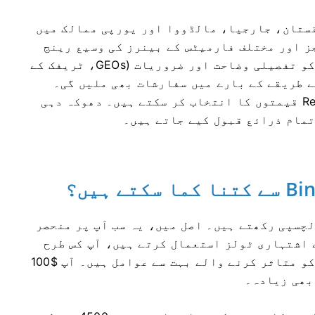
 قازقستان، جارجیا، مالڈووا اور یورپی ممالک میں
ز اور مختلف فارمیٹس کے بینرز کی وسیع رینج
پیش کرتا ہے۔ ہر پیشکش میں، ملحقہ افراد کو تفصیلی وضاحت اور ضروریات (GEOs، ٹریفک کے
ے طریقے کے بارے میں سفارشات بھی ملیں گی۔
ملحقہ اچھی قیمتوں کے ساتھ CPA یا RevShare قیمتوں کا انتخاب کر سکتے ہیں۔ دھوکہ دہی
تمام ذرائع قبول کیے جاتے ہیں۔
لچسپی رکھتے ہیں۔ اصل میں، یہ سب آپ پر منحصر
ے اشتہاری ٹولز استعمال کرتے ہیں، آپ کس طرح
تجزیہ اور جانچ کر سکتے ہیں۔ حتمی نتائج کو متاثر کرنے والے بہت سے عوامل ہیں۔ آپ $100