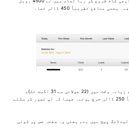
مثال کے طور پر، پہلے مہینے میں، جب میں ابھی کام شروع کر رہا تھا، میں نے 4500 روبل
جیسا کہ آپ دیکھ سکتے ہیں، ایک ماہ سے کچھ زیادہ وقت میں (22 جولائی سے 31 اگست تک)،
3360 ڈالر کمائے گئے۔ اشتہارات پر تقریباً 250 ڈالر خرچ ہوئے۔ جیسا کہ آپ تصور کر سکتے
 لینڈنگ پیج میں ہے، یعنی وہ صفحہ جس پر کوئی