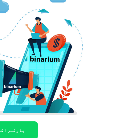
پارٹنر اکا