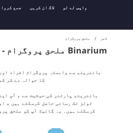
واپس لے لو
لاگ ان کریں
جمع کروان
گھر
ملحق پروگرام
Binarium ملحق پروگرام - اردوBinarium
بائنریئم سے وابستہ پروگرام افراد اور 
کا حوالہ دے کر کم
بائنریئم پارٹنر کی حیثیت سے ، آپ اپن
ٹولز تک رسائی حاصل کرسکتے ہیں ، او
کرسکتے ہیں۔ یہ گائیڈ آپ کو ملحق پرو