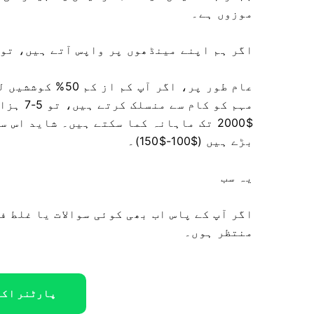
موزوں ہے۔
اگر ہم اپنے مینڈھوں پر واپس آتے ہیں، تو م
$2000 تک ماہانہ کما سکتے ہیں۔ شاید ا
بڑے ہیں ($100-$150)۔
یہ سب
اگر آپ کے پاس اب بھی کوئی سوالات یا غلط ف
منتظر ہوں۔
پارٹنر اکا