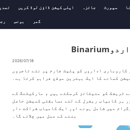
ا
سپورٹ
جائزہ
اپلی کیشن ڈاؤن لوڈ کریں
تصدی
گھر
بونس
رجس
2026/07/18
کاروباری اداروں کو پلیٹ فارم پر نئے تاجروں
یشن کمانے کا ایک بہترین موقع فراہم کرتا ہے۔
ے ٹریفک کو منیٹائز کرسکتے ہیں ، مارکیٹنگ کے
ر ہر کامیاب ریفرل کے لئے مسابقتی کمیشن حاصل
گرام میں شامل ہونے اور ایک کامیاب شراکت دار
بننے کے عمل میں چلائے گا۔