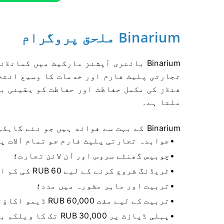
Binarium ملحق پروگرام
Binarium بائنری آپشنز مارکیٹ میں کما
تجارتی پلیٹ فارم اور خدمات کا وسیع انتخ
فنڈز کی مکمل حفاظت اور حفاظت کو یقینی بن
ملتا ہے۔
Binarium کے بہت سے فوائد ہیں جو نئے گاہکوں کو اپنی طرف متوجہ کرنے میں مدد کرتے ہیں:
جوابدہ تجارتی پلیٹ فارم جو تمام آلات پ
چوبیس گھنٹے سروس اور آن لائن تجارت؛
ٹریڈنگ شروع کرنے کے لیے 60 RUB کی کم از کم جمع؛
تربیت اور ماہر مشورہ میں مدد؛
تربیت کے لیے مفت 60,000 RUB ڈیمو اکاؤنٹ دستیاب ہے۔
پہلی ڈپازٹ پر 30,000 RUB تک کا ویلکم بونس۔