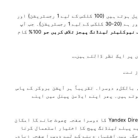
ایسے صفحات ہیں جو بہت خراب طریقے سے تبدیل ہوتے ہیں (100 کلکس کے لیے 1 رجسٹریشن) اور
ایسے صفحات ہیں جن کی تبدیلی پیمانے سے دور ہے (20-30 کلکس کے لیے 1 رجسٹریشن)۔ جب آپ
 نیوکلیئر لینڈنگ پیجز تلاش کریں جو
100% کام
پر ایک نظر ڈالتے ہیں...
نے...
 بالکل، دوسرا۔ تقریباً ہر آپشن بروکر کے پاس
تے ہیں۔ پھر اپنے ایڈمن پینل میں اپنے
اعتدال کے دوران Yandex Direct کا دوسرا صفحہ چھوٹ جانے کا امکان
یے پہلے لینڈنگ پیج کا اختیار استعمال کرنا
جگہ میں اشتہار دینے کے لیے دوسرا صفحہ زیادہ