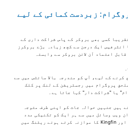
وگرام: زبردست کمائی کے لیے
قریبا کسی بھی بروکر کے پاس شراکت داری کے
 انٹرفیس ایک درجن سے کچھ زیادہ بڑے بروکرز
قابل اعتماد آن لائن بروکر سے وابستہ
 کرنے کے لیے، آپ کو مندرجہ بالا سائٹس میں سے
لحق پروگرام میں رجسٹریشن کے لنک پر کلک
م" یا "شراکت دار" کہا جاتا ہے۔
ے ہیں جنہیں حوالہ جات کو اپنی طرف متوجہ
ان ویب وسائل میں سے ہر ایک کو تکنیکی مدد
حاصل ہے۔ اس حوالے سے Binpartner، Сleveraff اور Kingfin کا ​​موازنہ کرتے ہوئے ریٹنگ میں