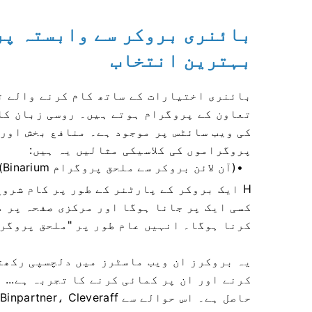
بائنری بروکر سے وابستہ پر
بہترین انتخاب
بائنری اختیارات کے ساتھ کام کرنے والے ت
تعاون کے پروگرام ہوتے ہیں۔ روسی زبان کا
کی ویب سائٹس پر موجود ہے۔ منافع بخش اور 
پروگراموں کی کلاسیکی مثالیں یہ ہیں:
(آن لائن بروکر سے ملحق پروگرام Binarium)۔
H ایک بروکر کے پارٹنر کے طور پر کام شروع
کسی ایک پر جانا ہوگا اور مرکزی صفحہ پر م
کرنا ہوگا۔ انہیں عام طور پر "ملحق پروگرا
یہ بروکرز ان ویب ماسٹرز میں دلچسپی رکھت
کرنے اور ان پر کمائی کرنے کا تجربہ ہے... 