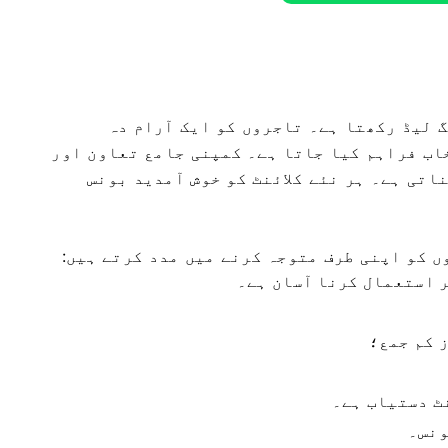
نڈنگ لیڈ رکھتا ہے۔ تاجروں کو ایک آرام دہ
اب فراہم کیا جاتا ہے۔ کمپنی جامع تعاون اور
اتی ہے۔ ہر نئے کلائنٹ کو خوش آمدید بونس
ر استعمال کرنا آسان ہے۔