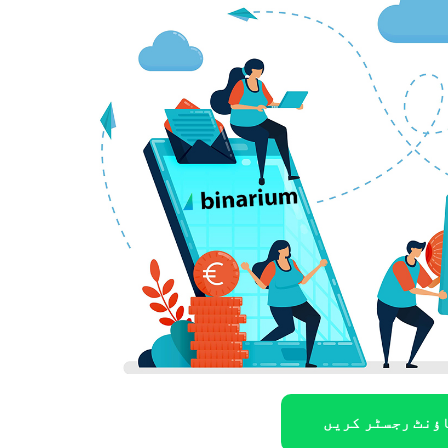
ؤنٹ رجسٹر کریں