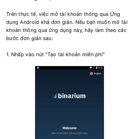
Trên thực tế, việc mở tài khoản thông qua Ứng
dụng Android khá đơn giản. Nếu bạn muốn mở tài
khoản thông qua ứng dụng này, hãy làm theo các
bước đơn giản sau:
1. Nhấp vào nút "Tạo tài khoản miễn phí"