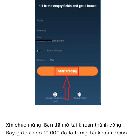
Xin chúc mừng! Bạn đã mở tài khoản thành công.
Bây giờ bạn có 10.000 đô la trong Tài khoản demo