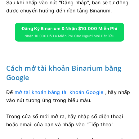
Sau khi nhấp vào nút "Đăng nhập", bạn sẽ tự động
được chuyển hướng đến nền tảng Binarium.
Đăng Ký Binarium & Nhận $10.000 Miễn Phí
Nhận 10.000 Đô La Miễn Phí Cho Người Mới Bắt Đầu
Cách mở tài khoản Binarium bằng
Google
Để
mở tài khoản bằng tài khoản Google
, hãy nhấp
vào nút tương ứng trong biểu mẫu.
Trong cửa sổ mới mở ra, hãy nhập số điện thoại
hoặc email của bạn và nhấp vào "Tiếp theo".