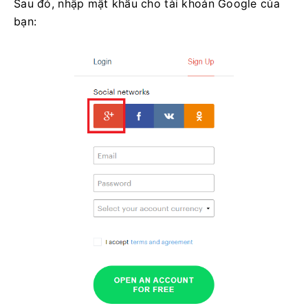
Sau đó, nhập mật khẩu cho tài khoản Google của
bạn: