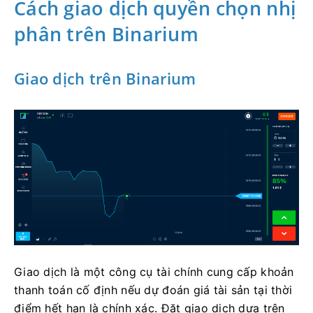
Cách giao dịch quyền chọn nhị
phân trên Binarium
Giao dịch trên Binarium
Giao dịch là một công cụ tài chính cung cấp khoản
thanh toán cố định nếu dự đoán giá tài sản tại thời
điểm hết hạn là chính xác. Đặt giao dịch dựa trên