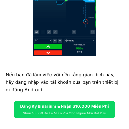
Nếu bạn đã làm việc với nền tảng giao dịch này,
hãy đăng nhập vào tài khoản của bạn trên thiết bị
di động Android
Đăng Ký Binarium & Nhận $10.000 Miễn Phí
Nhận 10.000 Đô La Miễn Phí Cho Người Mới Bắt Đầu