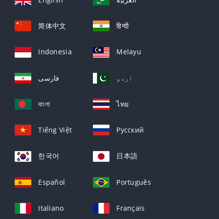
简体中文
हिन्दी
Indonesia
Melayu
اردو
فارسی
বাংলা
ไทย
Tiếng Việt
Русский
한국어
日本語
Español
Português
Italiano
Français