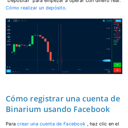
"Depositar" para empezar a operar con dinero real.
Cómo realizar un depósito.
Cómo registrar una cuenta de
Binarium usando Facebook
Para
crear una cuenta de Facebook
, haz clic en el