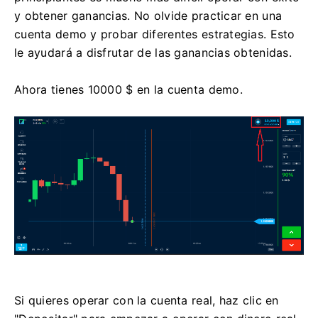
y obtener ganancias. No olvide practicar en una
cuenta demo y probar diferentes estrategias. Esto
le ayudará a disfrutar de las ganancias obtenidas.
Ahora tienes 10000 $ en la cuenta demo.
Si quieres operar con la cuenta real, haz clic en