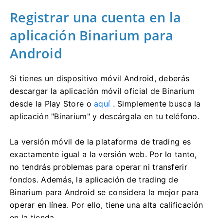
Registrar una cuenta en la
aplicación Binarium para
Android
Si tienes un dispositivo móvil Android, deberás
descargar la aplicación móvil oficial de Binarium
desde la Play Store o
aquí
. Simplemente busca la
aplicación "Binarium" y descárgala en tu teléfono.
La versión móvil de la plataforma de trading es
exactamente igual a la versión web. Por lo tanto,
no tendrás problemas para operar ni transferir
fondos. Además, la aplicación de trading de
Binarium para Android se considera la mejor para
operar en línea. Por ello, tiene una alta calificación
en la tienda.