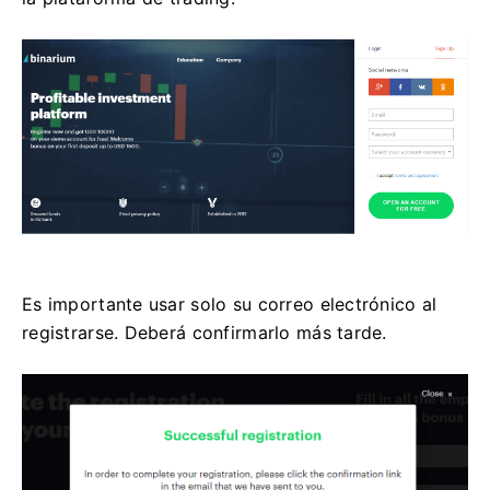
Es importante usar solo su correo electrónico al
registrarse. Deberá confirmarlo más tarde.