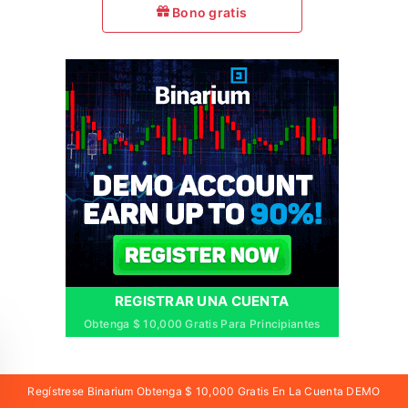
Bono gratis
REGISTRAR UNA CUENTA
Obtenga $ 10,000 Gratis Para Principiantes
Regístrese Binarium Obtenga $ 10,000 Gratis En La Cuenta DEMO