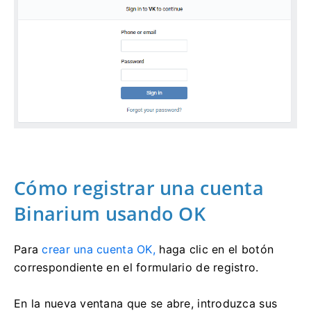
Cómo registrar una cuenta
Binarium usando OK
Para
crear una cuenta OK,
haga clic en el botón
correspondiente en el formulario de registro.
En la nueva ventana que se abre, introduzca sus