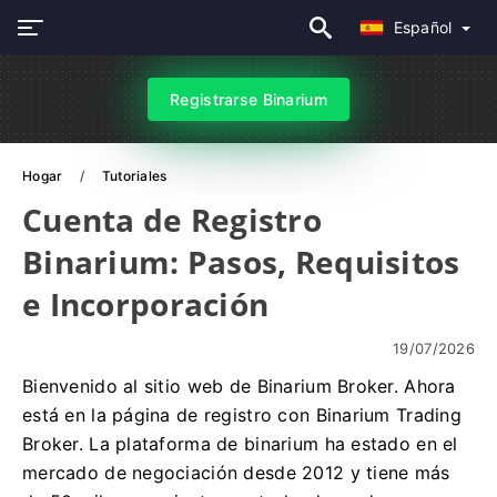
Español
Registrarse Binarium
Hogar
Tutoriales
Cuenta de Registro
Binarium: Pasos, Requisitos
e Incorporación
19/07/2026
Bienvenido al sitio web de Binarium Broker. Ahora
está en la página de registro con Binarium Trading
Broker. La plataforma de binarium ha estado en el
mercado de negociación desde 2012 y tiene más