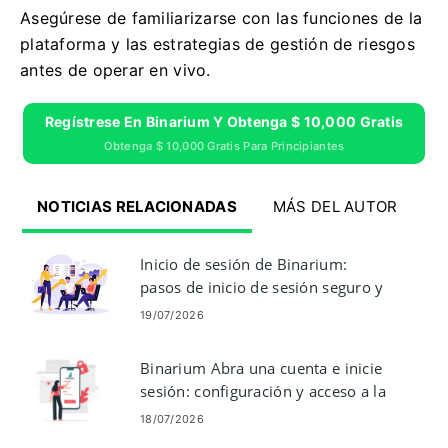
Asegúrese de familiarizarse con las funciones de la
plataforma y las estrategias de gestión de riesgos
antes de operar en vivo.
Regístrese En Binarium Y Obtenga $ 10,000 Gratis
Obtenga $ 10,000 Gratis Para Principiantes
NOTICIAS RELACIONADAS
MÁS DEL AUTOR
Inicio de sesión de Binarium:
pasos de inicio de sesión seguro y
solución de problemas
19/07/2026
Binarium Abra una cuenta e inicie
sesión: configuración y acceso a la
cuenta
18/07/2026